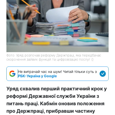
Фото: Уряд розпочав реформу Держпраці, яка передбачає
скорочення зайвих функцій та цифровізацію послуг ()
Не витрачай час на шум! Читай тільки суть з
РБК-Україна у Google
Уряд схвалив перший практичний крок у
реформі Державної служби України з
питань праці. Кабмін оновив положення
про Держпраці, прибравши частину