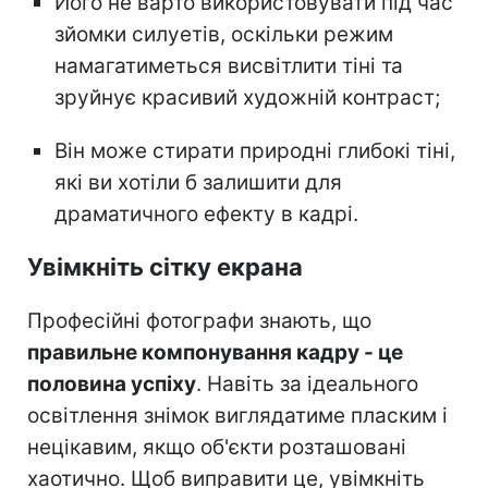
Його не варто використовувати під час
зйомки силуетів, оскільки режим
намагатиметься висвітлити тіні та
зруйнує красивий художній контраст;
Він може стирати природні глибокі тіні,
які ви хотіли б залишити для
драматичного ефекту в кадрі.
Увімкніть сітку екрана
Професійні фотографи знають, що
правильне компонування кадру - це
половина успіху
. Навіть за ідеального
освітлення знімок виглядатиме пласким і
нецікавим, якщо об'єкти розташовані
хаотично. Щоб виправити це, увімкніть