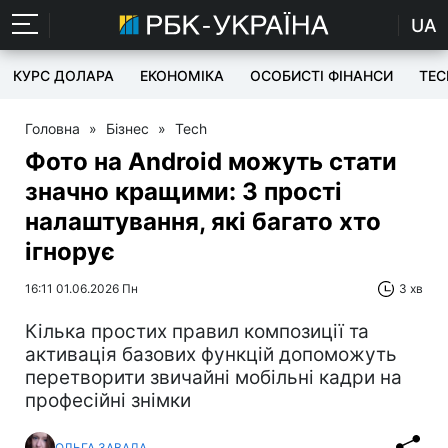
UA
КУРС ДОЛАРА
ЕКОНОМІКА
ОСОБИСТІ ФІНАНСИ
TEC
Головна
»
Бізнес
»
Tech
Фото на Android можуть стати
значно кращими: 3 прості
налаштування, які багато хто
ігнорує
16:11 01.06.2026 Пн
3 хв
Кілька простих правил композиції та
активація базових функцій допоможуть
перетворити звичайні мобільні кадри на
професійні знімки
ОЛЬГА ЗАВАДА