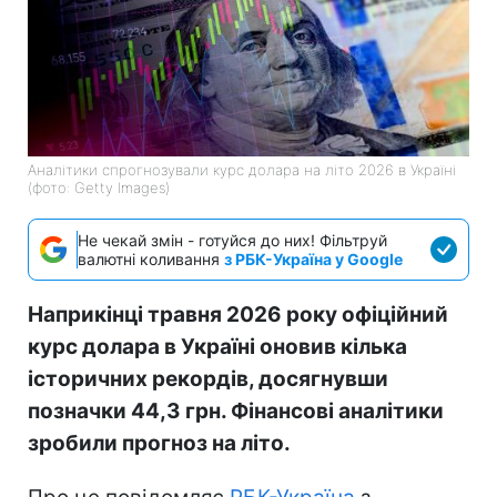
Аналітики спрогнозували курс долара на літо 2026 в Україні
(фото: Getty Images)
Не чекай змін - готуйся до них! Фільтруй
валютні коливання
з РБК-Україна у Google
Наприкінці травня 2026 року офіційний
курс долара в Україні оновив кілька
історичних рекордів, досягнувши
позначки 44,3 грн. Фінансові аналітики
зробили прогноз на літо.