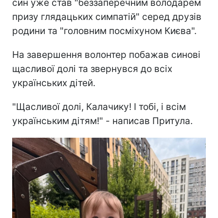
син уже став "беззаперечним володарем
призу глядацьких симпатій" серед друзів
родини та "головним посміхуном Києва".
На завершення волонтер побажав синові
щасливої долі та звернувся до всіх
українських дітей.
"Щасливої долі, Калачику! І тобі, і всім
українським дітям!" - написав Притула.