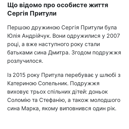
Що відомо про особисте життя
Сергія Притули
Першою дружиною Сергія Притули була
Юлія Андрійчук. Вони одружилися у 2007
році, а вже наступного року стали
батьками сина Дмитра. Згодом подружжя
розлучилося.
Із 2015 року Притула перебуває у шлюбі з
Катериною Сопельник. Подружжя
виховує трьох спільних дітей: доньок
Соломію та Стефанію, а також молодшого
сина Марка, якому виповнився один рік.