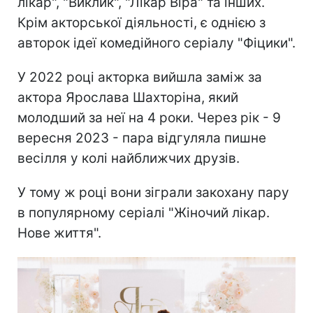
лікар", "Виклик", "Лікар Віра" та інших.
Крім акторської діяльності, є однією з
авторок ідеї комедійного серіалу "Фіцики".
У 2022 році акторка вийшла заміж за
актора Ярослава Шахторіна, який
молодший за неї на 4 роки. Через рік - 9
вересня 2023 - пара відгуляла пишне
весілля у колі найближчих друзів.
У тому ж році вони зіграли закохану пару
в популярному серіалі "Жіночий лікар.
Нове життя".