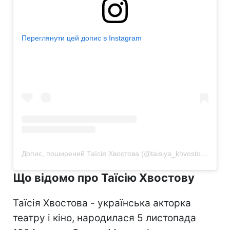
Переглянути цей допис в Instagram
Допис, поширений Таїсія Хвостова (@taisiya_khvostova)
Що відомо про Таїсію Хвостову
Таїсія Хвостова - українська акторка
театру і кіно, народилася 5 листопада