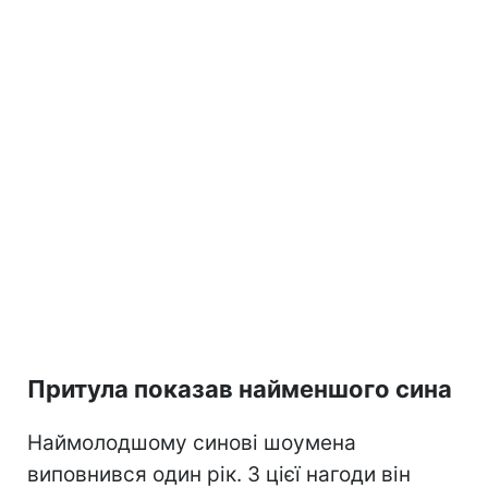
Притула показав найменшого сина
Наймолодшому синові шоумена
виповнився один рік. З цієї нагоди він