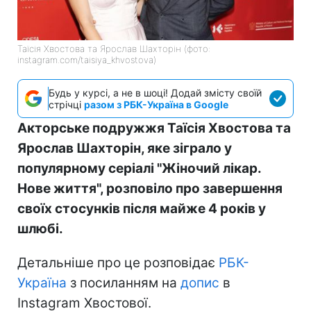
Таїсія Хвостова та Ярослав Шахторін (фото:
instagram.com/taisiya_khvostova)
Будь у курсі, а не в шоці! Додай змісту своїй
стрічці
разом з РБК-Україна в Google
Акторське подружжя Таїсія Хвостова та
Ярослав Шахторін, яке зіграло у
популярному серіалі "Жіночий лікар.
Нове життя", розповіло про завершення
своїх стосунків після майже 4 років у
шлюбі.
Детальніше про це розповідає
РБК-
Україна
з посиланням на
допис
в
Instagram Хвостової.