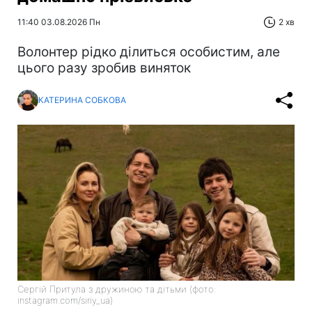
11:40 03.08.2026 Пн
2 хв
Волонтер рідко ділиться особистим, але
цього разу зробив виняток
КАТЕРИНА СОБКОВА
Сергій Притула з дружиною та дітьми (фото:
instagram.com/siriy_ua)