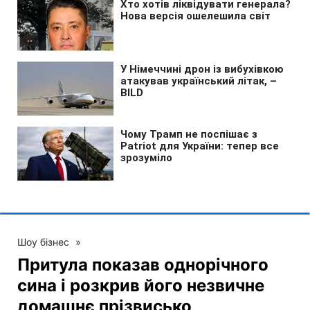
Шоу бізнес
»
Притула показав однорічного
сина і розкрив його незвичне
домашнє прізвисько