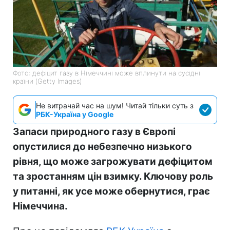
Фото: дефіцит газу в Німеччині може вплинути на сусідні
країни (Getty Images)
Не витрачай час на шум! Читай тільки суть з
РБК-Україна у Google
Запаси природного газу в Європі
опустилися до небезпечно низького
рівня, що може загрожувати дефіцитом
та зростанням цін взимку. Ключову роль
у питанні, як усе може обернутися, грає
Німеччина.