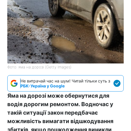
Фото: яма на дорозі (Getty Images)
Не витрачай час на шум! Читай тільки суть з
РБК-Україна у Google
Яма на дорозі може обернутися для
водія дорогим ремонтом. Водночас у
такій ситуації закон передбачає
можливість вимагати відшкодування
збитків, якщо пошкодження виникли