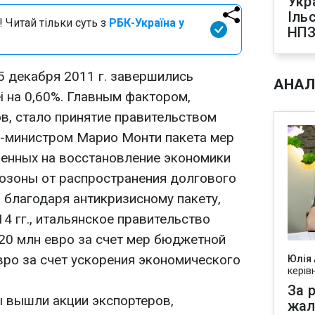
Укр
Іль
 Читай тільки суть з
РБК-Україна у
НПЗ
5 декабря 2011 г. завершились
АНАЛ
i на 0,60%. Главным фактором,
, стало принятие правительством
р-министром Марио Монти пакета мер
ленных на восстановление экономики
розоны от распространения долгового
 благодаря антикризисному пакету,
4 гг., итальянское правительство
20 млн евро за счет мер бюджетной
вро за счет ускорения экономического
Юлія
керів
За р
ы вышли акции экспортеров,
жал