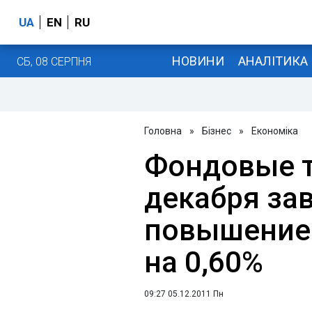
UA
EN
RU
НОВИНИ
АНАЛІТИКА
СБ, 08 СЕРПНЯ
Головна
»
Бізнес
»
Економіка
Фондовые т
декабря за
повышением
на 0,60%
09:27 05.12.2011 Пн