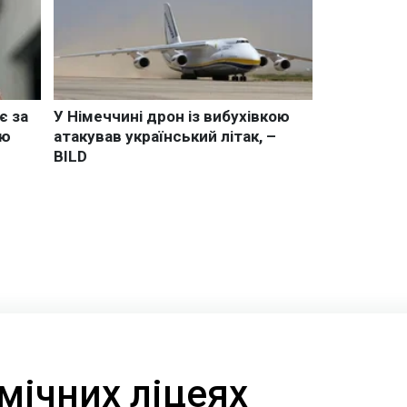
мічних ліцеях