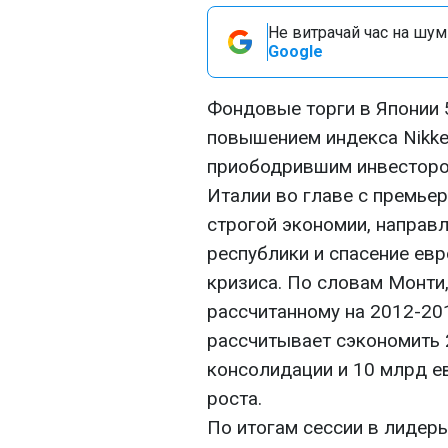
Не витрачай час на шум!
Google
Фондовые торги в Японии 
повышением индекса Nikke
приободрившим инвесторов
Италии во главе с премье
строгой экономии, направ
республики и спасение ев
кризиса. По словам Монти,
рассчитанному на 2012-201
рассчитывает сэкономить 
консолидации и 10 млрд е
роста.
По итогам сессии в лидер