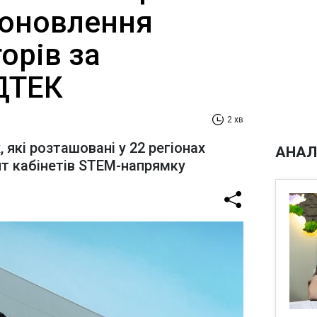
 оновлення
орів за
ТЕК​‌
2 хв
, які розташовані у 22 регіонах
АНАЛ
нт кабінетів STEM-напрямку