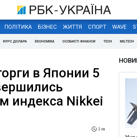
ПОЛІТИКА
БІЗНЕС
ЖИТТЯ
СПОРТ
WAVE
S
КУРС ДОЛАРА
ЕКОНОМІКА
ОСОБИСТІ ФІНАНСИ
TECH
MILTECH
НОВИ
орги в Японии 5
вершились
 индекса Nikkei
2 хв