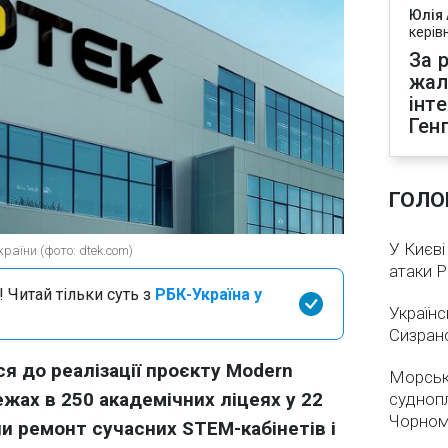
Юлія
керів
За р
жал
інт
Ген
ГОЛО
У Києві
раїни (фото: dtek.com)
атаки 
 Читай тільки суть з
РБК-Україна у
Українс
Сизран
я до реалізації проєкту Modern
Морськ
ежах в 250 академічних ліцеях у 22
суднопл
Чорном
ли ремонт сучасних STEM-кабінетів і