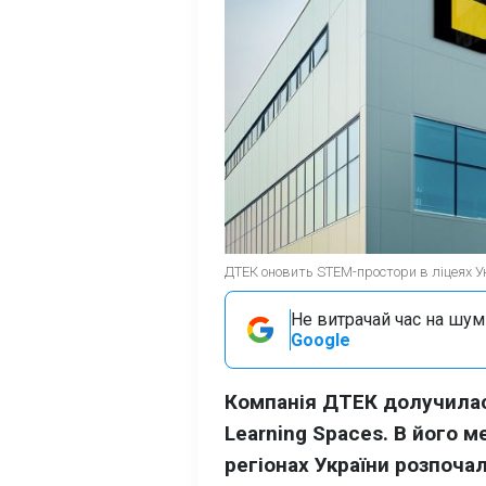
ДТЕК оновить STEM-простори в ліцеях Ук
Не витрачай час на шум!
Google
Компанія ДТЕК долучилас
Learning Spaces. В його м
регіонах України розпоча