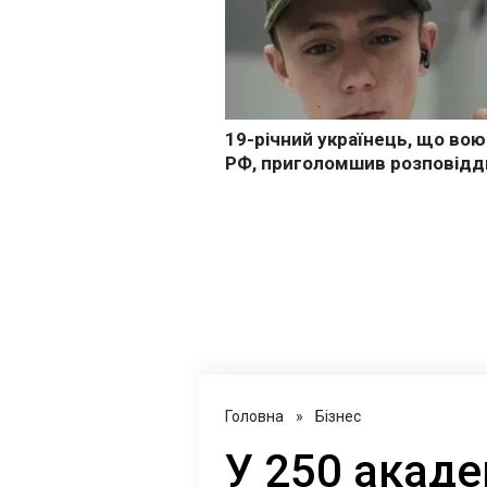
Головна
»
Бізнес
У 250 акаде