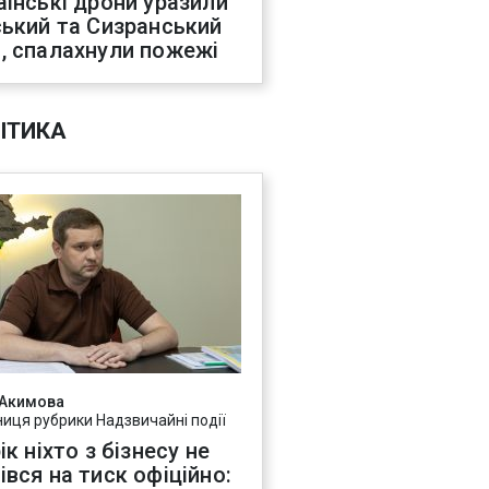
аїнські дрони уразили
ський та Сизранський
, спалахнули пожежі
ІТИКА
 Акимова
ниця рубрики Надзвичайні події
ік ніхто з бізнесу не
івся на тиск офіційно: