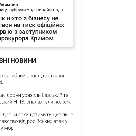
 Акимова
ниця рубрики Надзвичайні події
ік ніхто з бізнесу не
івся на тиск офіційно:
ерв'ю з заступником
прокурора Кримом
ВНІ НОВИНИ
 є загиблий внаслідок нічної
РФ
ькі дрони уразили Ільський та
ський НПЗ, спалахнули пожежі
і дрони захищатимуть цивільне
авство від російських атак у
у морі