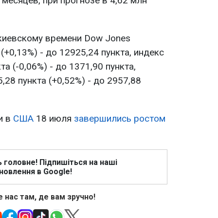
 месяцев, при прогнозе в 4,62 млн
 киевскому времени Dow Jones
(+0,13%) - до 12925,24 пункта, индекс
та (-0,06%) - до 1371,90 пункта,
,28 пункта (+0,52%) - до 2957,88
и в
США
18 июля
завершились ростом
ь головне! Підпишіться на наші
новлення в Google!
 нас там, де вам зручно!