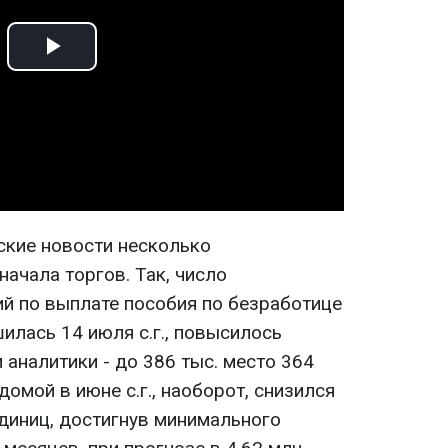
Play
Video
ские новости несколько
ачала торгов. Так, число
й по выплате пособия по безработице
илась 14 июля с.г., повысилось
 аналитики - до 386 тыс. место 364
омой в июне с.г., наоборот, снизился
единиц, достигнув минимального