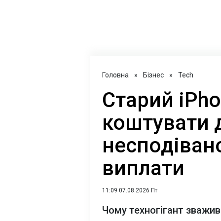
Головна
»
Бізнес
»
Tech
Старий iPh
коштувати 
несподіван
виплати
11:09 07.08.2026 Пт
Чому техногігант зважив