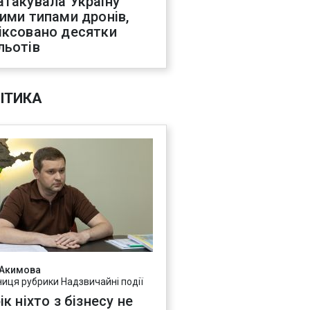
атакувала Україну
ними типами дронів,
іксовано десятки
льотів
ІТИКА
 Акимова
ниця рубрики Надзвичайні події
ік ніхто з бізнесу не