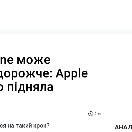
one може
дорожче: Apple
о підняла
2 хв
ся на такий крок?
АНАЛ