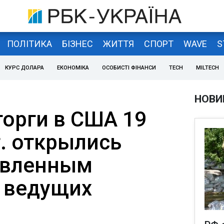
ПОЛІТИКА
БІЗНЕС
ЖИТТЯ
СПОРТ
WAVE
S
КУРС ДОЛАРА
ЕКОНОМІКА
ОСОБИСТІ ФІНАНСИ
TECH
MILTECH
НОВИ
орги в США 19
г. открылись
авленным
 ведущих