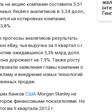
жал
ь на акцию компании составила 3,51
інт
нных Reuters аналитиков в 3,34 долл.,
Ген
ется на котировках компании,
3,8%.
 прогнозы аналитиков результаты
н eBay, чья выручка за II квартал с.г.
против ожидавшихся 3,36 млрд долл.
иона дорожают на 7,9%. Также росту
твовали заявления главы компании о
кламу и внедрение новых технологий
овенных продаж.
йших банков
США
Morgan Stanley не
торов финансовыми показателями. Не
тогам II квартала 2012 г.