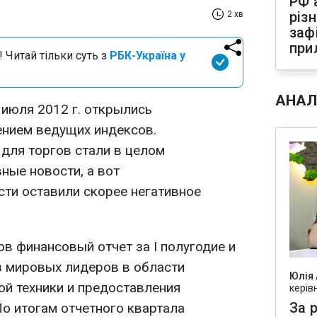
РФ 
різ
2 хв
заф
при
 Читай тільки суть з
РБК-Україна у
АНАЛ
июля 2012 г. открылись
нием ведущих индексов.
для торгов стали в целом
ные новости, а вот
ти оставили скорее негативное
в финансовый отчет за I полугодие и
 из мировых лидеров в области
Юлія
й техники и предоставления
керів
За р
По итогам отчетного квартала