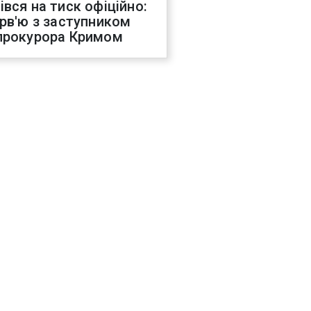
івся на тиск офіційно:
ерв'ю з заступником
прокурора Кримом