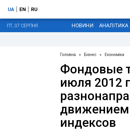
UA
EN
RU
НОВИНИ
АНАЛІТИКА
ПТ, 07 СЕРПНЯ
Головна
»
Бізнес
»
Економіка
Фондовые т
июля 2012 
разнонапр
движением
индексов