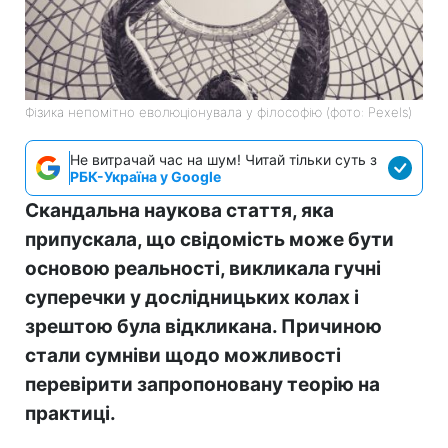
Фізика непомітно еволюціонувала у філософію (фото: Pexels)
Не витрачай час на шум! Читай тільки суть з
РБК-Україна у Google
Скандальна наукова стаття, яка
припускала, що свідомість може бути
основою реальності, викликала гучні
суперечки у дослідницьких колах і
зрештою була відкликана. Причиною
стали сумніви щодо можливості
перевірити запропоновану теорію на
практиці.