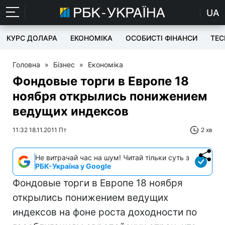
UA
КУРС ДОЛАРА
ЕКОНОМІКА
ОСОБИСТІ ФІНАНСИ
TEC
Головна
»
Бізнес
»
Економіка
Фондовые торги в Европе 18
ноября открылись понижением
ведущих индексов
11:32 18.11.2011 Пт
2 хв
Не витрачай час на шум! Читай тільки суть з
РБК-Україна у Google
Фондовые торги в Европе 18 ноября
открылись понижением ведущих
индексов на фоне роста доходности по