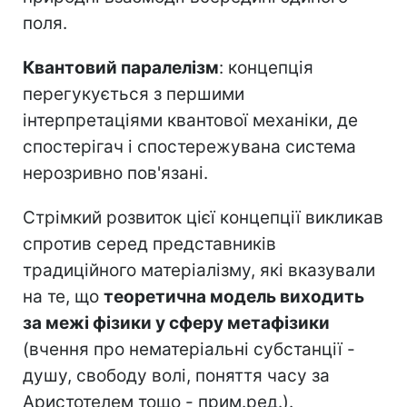
поля.
Квантовий паралелізм
: концепція
перегукується з першими
інтерпретаціями квантової механіки, де
спостерігач і спостережувана система
нерозривно пов'язані.
Стрімкий розвиток цієї концепції викликав
спротив серед представників
традиційного матеріалізму, які вказували
на те, що
теоретична модель виходить
за межі фізики у сферу метафізики
(вчення про нематеріальні субстанції -
душу, свободу волі, поняття часу за
Аристотелем тощо - прим.ред.).