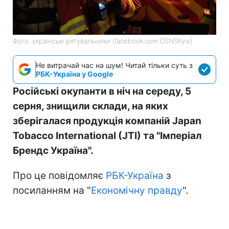
Фото: українські рятувальники (facebook.com DSNSKyiv)
Не витрачай час на шум! Читай тільки суть з
РБК-Україна у Google
Російські окупанти в ніч на середу, 5
серня, знищили склади, на яких
зберігалася продукція компаній Japan
Tobacco International (JTI) та "Імперіал
Брендс Україна".
Про це повідомляє
РБК-Україна
з
посиланням на "
Економічну правду
".