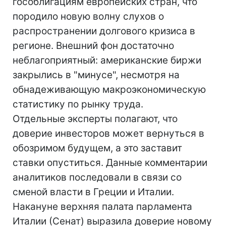
гособлигациям европейских стран, что
породило новую волну слухов о
распространении долгового кризиса в
регионе. Внешний фон достаточно
неблагоприятный: американские биржи
закрылись в "минусе", несмотря на
обнадеживающую макроэкономическую
статистику по рынку труда.
Отдельные эксперты полагают, что
доверие инвесторов может вернуться в
обозримом будущем, а это заставит
ставки опуститься. Данные комментарии
аналитиков последовали в связи со
сменой власти в Греции и Италии.
Накануне верхняя палата парламента
Италии (Сенат) выразила доверие новому