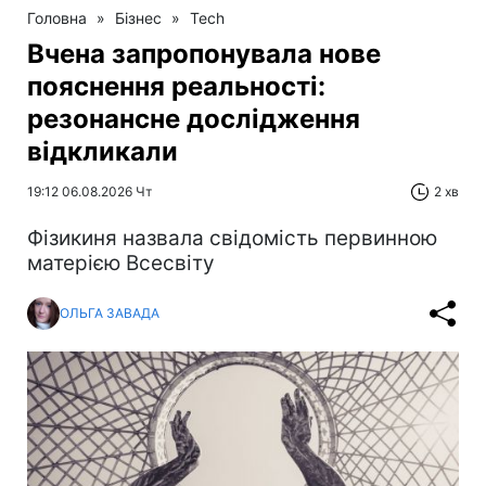
Головна
»
Бізнес
»
Tech
Вчена запропонувала нове
пояснення реальності:
резонансне дослідження
відкликали
19:12 06.08.2026 Чт
2 хв
Фізикиня назвала свідомість первинною
матерією Всесвіту
ОЛЬГА ЗАВАДА