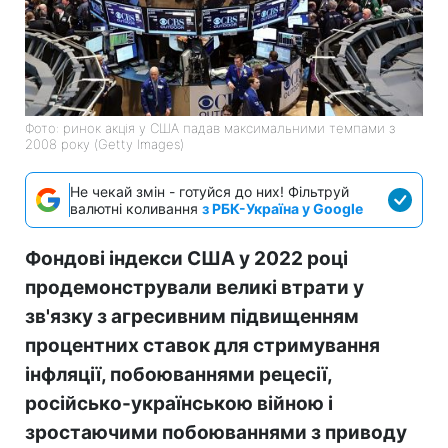
Фото: ринок акція у США падав максимальними темпами з
2008 року (Getty Images)
Не чекай змін - готуйся до них! Фільтруй
валютні коливання
з РБК-Україна у Google
Фондові індекси США у 2022 році
продемонстрували великі втрати у
зв'язку з агресивним підвищенням
процентних ставок для стримування
інфляції, побоюваннями рецесії,
російсько-українською війною і
зростаючими побоюваннями з приводу