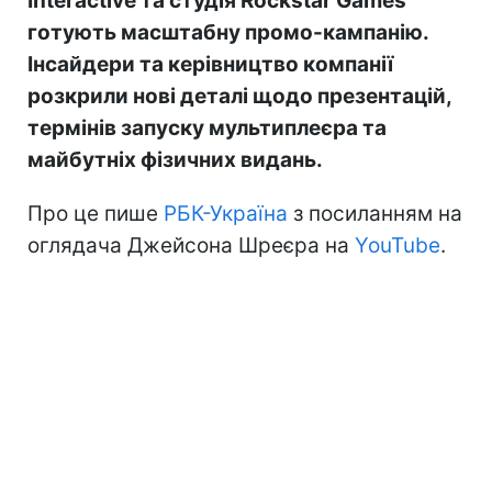
Interactive та студія Rockstar Games
готують масштабну промо-кампанію.
Інсайдери та керівництво компанії
розкрили нові деталі щодо презентацій,
термінів запуску мультиплеєра та
майбутніх фізичних видань.
Про це пише
РБК-Україна
з посиланням на
оглядача Джейсона Шреєра на
YouTube
.