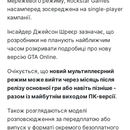
мережевого режиму, Rockstar Games
насамперед зосереджена на single-player
кампанії.
Інсайдер Джейсон Шреєр зазначає, що
розробники не планують найближчим
часом розкривати подробиці про нову
версію GTA Online.
Очікується, що
новий мультиплеєрний
режим може вийти через місяць після
релізу основної гри або навіть пізніше -
разом із майбутнім виходом ПК-версії
.
Також розглядаються моделі
розповсюдження за передплатою або
випуск у форматі окремого безоплатного