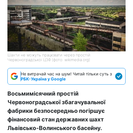
Шахти не можуть працювати через простій
Червоноградської ЦЗФ (фото: wikimedia.org)
Не витрачай час на шум! Читай тільки суть з
РБК-Україна у Google
Восьмимісячний простій
Червоноградської збагачувальної
фабрики безпосередньо погіршує
фінансовий стан державних шахт
Львівсько-Волинського басейну.