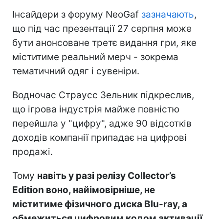
Інсайдери з форуму NeoGaf
зазначають
,
що під час презентації 27 серпня може
бути анонсоване третє видання гри, яке
міститиме реальний мерч - зокрема
тематичний одяг і сувеніри.
Водночас Страусс Зельник підкреслив,
що ігрова індустрія майже повністю
перейшла у "цифру", адже 90 відсотків
доходів компанії припадає на цифрові
продажі.
Тому
навіть у разі релізу Collector’s
Edition воно, найімовірніше, не
міститиме фізичного диска Blu-ray, а
обмежиться цифровим кодом активації