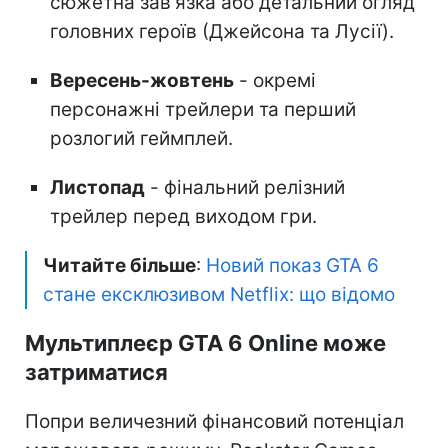
сюжетна зав'язка або детальний огляд
головних героїв (Джейсона та Лусії).
Вересень-жовтень
- окремі
персонажні трейлери та перший
розлогий геймплей.
Листопад
- фінальний релізний
трейлер перед виходом гри.
Читайте більше
:
Новий показ GTA 6
стане ексклюзивом Netflix: що відомо
Мультиплеєр GTA 6 Online може
затриматися
Попри величезний фінансовий потенціал