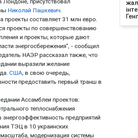
в Лондоне, присутствовал
жал
інт
ины
Николай Пашкевич
.
Ген
а проекты составляет 31 млн евро.
я проекты по совершенствованию
пления и проекты, которые дают
асти энергосбережения", - сообщил
едатель НАЭР рассказал также, что
седании выразили желание
да.
США
, в свою очередь,
ности предоставить первый транш в
едании Ассамблеи проектов:
нтрального теплоснабжения
 в энергоэффективность предприятий
ния ТЭЦ в 10 украинских
 масштаба, модернизация системы