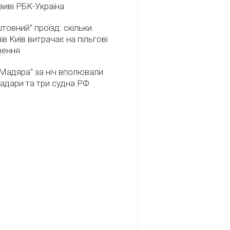
иві РБК-Україна
товний" проїзд: скільки
ів Київ витрачає на пільгові
зення
Мадяра" за ніч вполювали
радари та три судна РФ