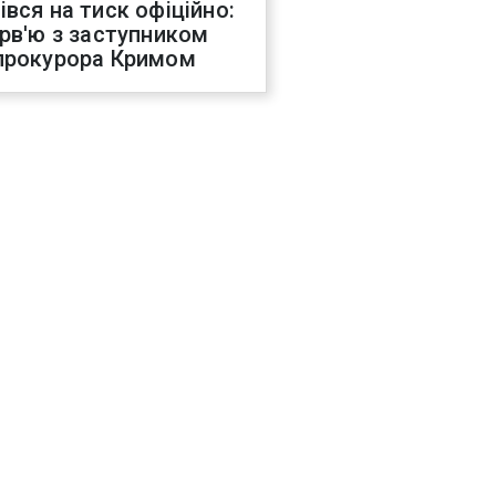
івся на тиск офіційно:
ерв'ю з заступником
прокурора Кримом