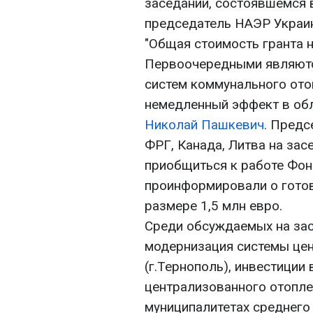
заседании, состоявшемся 
председатель НАЭР Укра
"Общая стоимость гранта н
Первоочередными являютс
систем коммунального ото
немедленный эффект в обл
Николай Пашкевич
. Предс
ФРГ, Канада, Литва на за
приобщиться к работе Фон
проинформировали о готов
размере 1,5 млн евро.
Среди обсуждаемых на зас
модернизация системы це
(г.Тернополь), инвестиции
централизованного отопле
муниципалитетах среднего