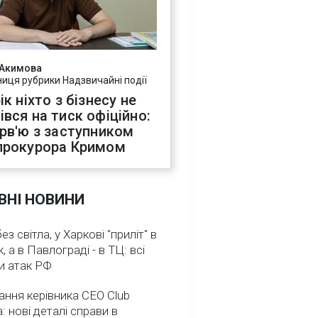
 Акимова
ниця рубрики Надзвичайні події
ік ніхто з бізнесу не
івся на тиск офіційно:
ерв'ю з заступником
прокурора Кримом
ВНІ НОВИНИ
з світла, у Харкові "приліт" в
, а в Павлограді - в ТЦ: всі
и атак РФ
ння керівника CEO Club
: нові деталі справи в