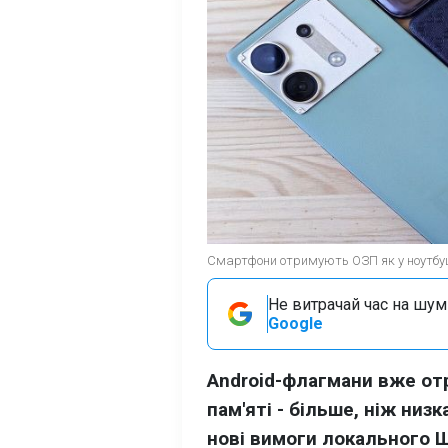
Смартфони отримують ОЗП як у ноутбуці
Не витрачай час на шум!
Google
Android-флагмани вже от
пам'яті - більше, ніж низ
нові вимоги локального Ш