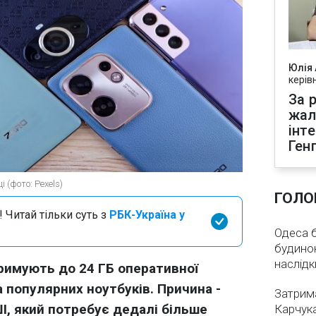
Юлія
керів
За р
жал
інт
Ген
 (фото: Pexels)
ГОЛО
 Читай тільки суть з
РБК-Україна у
Одеса бе
будинок
наслідк
римують до 24 ГБ оперативної
ка популярних ноутбуків. Причина -
Затрима
І, який потребує дедалі більше
Карчука