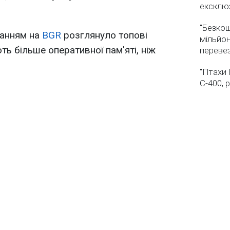
ексклюз
"Безкош
анням на
BGR
розглянуло топові
мільйон
ть більше оперативної пам'яті, ніж
переве
"Птахи 
С-400, 