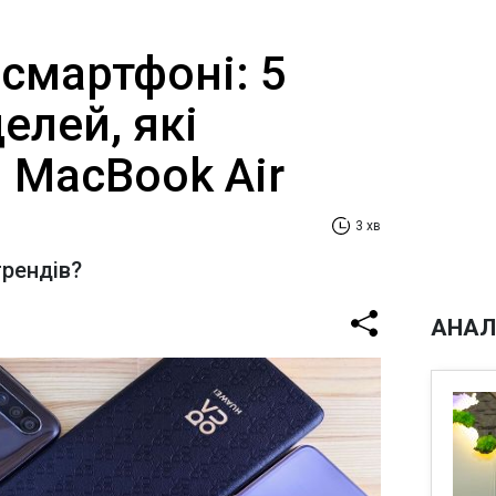
 смартфоні: 5
елей, які
 MacBook Air
3 хв
трендів?
АНАЛ