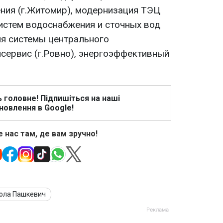
ния (г.Житомир), модернизация ТЭЦ
систем водоснабжения и сточных вод
ия системы центрального
сервис (г.Ровно), энергоэффективный
ь головне! Підпишіться на наші
новлення в Google!
 нас там, де вам зручно!
ола Пашкевич