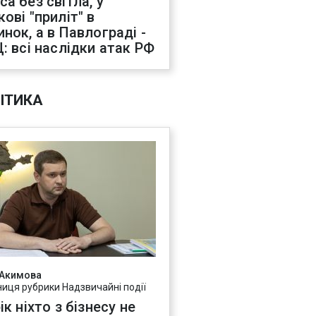
са без світла, у
ові "приліт" в
инок, а в Павлограді -
Ц: всі наслідки атак РФ
ІТИКА
 Акимова
ниця рубрики Надзвичайні події
ік ніхто з бізнесу не