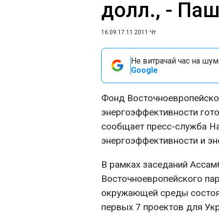
долл., - Па
16:09 17.11.2011 Чт
Не витрачай час на шум!
Google
Фонд Восточноевропейског
энергоэффективности гото
сообщает пресс-служба На
энергоэффективности и э
В рамках заседаний Асса
Восточноевропейского пар
окружающей среды состоя
первых 7 проектов для Ук