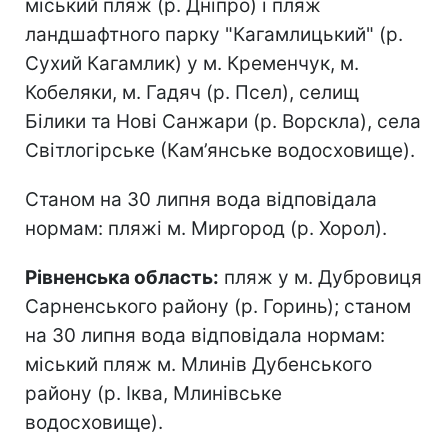
міський пляж (р. Дніпро) і пляж
ландшафтного парку "Кагамлицький" (р.
Сухий Кагамлик) у м. Кременчук, м.
Кобеляки, м. Гадяч (р. Псел), селищ
Білики та Нові Санжари (р. Ворскла), села
Світлогірське (Кам’янське водосховище).
Станом на 30 липня вода відповідала
нормам: пляжі м. Миргород (р. Хорол).
Рівненська область:
пляж у м. Дубровиця
Сарненського району (р. Горинь); станом
на 30 липня вода відповідала нормам:
міський пляж м. Млинів Дубенського
району (р. Іква, Млинівське
водосховище).