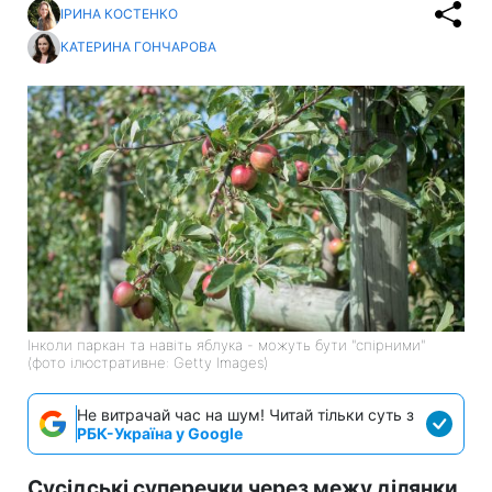
ІРИНА КОСТЕНКО
КАТЕРИНА ГОНЧАРОВА
Інколи паркан та навіть яблука - можуть бути "спірними"
(фото ілюстративне: Getty Images)
Не витрачай час на шум! Читай тільки суть з
РБК-Україна у Google
Сусідські суперечки через межу ділянки,