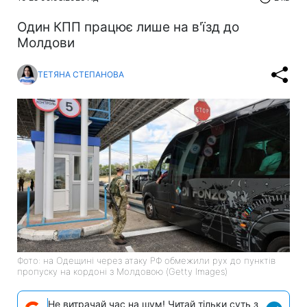
Один КПП працює лише на в'їзд до
Молдови
ТЕТЯНА СТЕПАНОВА
Фото: на Одещині через атаку РФ обмежили рух до пунктів
пропуску на кордоні з Молдовою (Getty Images)
Не витрачай час на шум! Читай тільки суть з