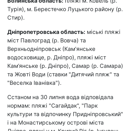
Волинська область:
пляжі м. Ковель (р.
Турія), м. Берестечко Луцького району (р.
Стир).
Дніпропетровська область:
міські пляжі
міст Павлоград (р. Вовча) та
Верхньодніпровськ (Кам'янське
водосховище, р. Дніпро), пляжі міст
Кам’янське (р. Дніпро), Самар (р. Самара)
та Жовті Води (ставки "Дитячий пляж" та
"Веселка Іванівка").
Сстаном на 30 липня вода відповідала
нормам: пляжі "Сагайдак", "Парк
культури та відпочинку Придніпровський"
і на Монастирському острові міста