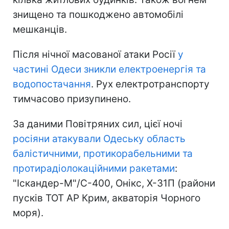
знищено та пошкоджено автомобілі
мешканців.
Після нічної масованої атаки Росії
у
частині Одеси зникли електроенергія та
водопостачання
. Рух електротранспорту
тимчасово призупинено.
За даними Повітряних сил, цієї ночі
росіяни атакували Одеську область
балістичними, протикорабельними та
протирадіолокаційними ракетами
:
"Іскандер-М"/С-400, Онікс, Х-31П (райони
пусків ТОТ АР Крим, акваторія Чорного
моря).