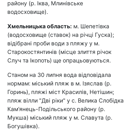
району (р. Іква, Млинівське
водосховище).
Хмельницька область:
м. Шепетівка
(водосховище (ставок) на річці Гуска);
відібрані проби води з пляжу у м.
Старокостянтинів (місце злиття річок
Случ та Ікопоть) ще опрацьовуються.
Станом на 30 липня вода відповідала
нормам: міський пляж в м. Ізяслав (р.
Горинь), пляжі міст Красилів, Нетішин;
пляж вілли "Дві ріки" у с. Велика Слобідка
Кам’янець-Подільського району (р.
Мукша) міський пляж у м. Славута (р.
Богушівка).