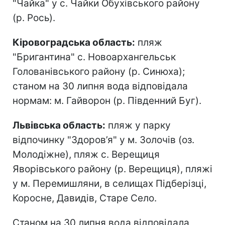
"Чайка" у с. Чайки Обухівського району
(р. Рось).
Кіровоградська область:
пляж
"Бригантина" с. Новоархангельськ
Голованівського району (р. Синюха);
станом на 30 липня вода відповідала
нормам: м. Гайворон (р. Південний Буг).
Львівська область:
пляж у парку
відпочинку "Здоров’я" у м. Золочів (оз.
Молодіжне), пляж с. Верещиця
Яворівського району (р. Верещиця), пляжі
у м. Перемишляни, в селищах Підберізці,
Коросне, Давидів, Старе Село.
Станом на 30 липня вода відповідала