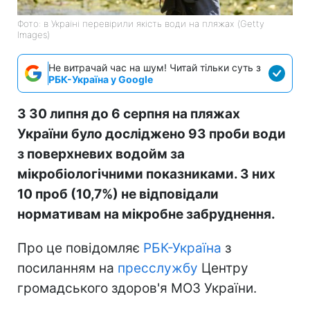
Фото: в Україні перевірили якість води на пляжах (Getty
Images)
Не витрачай час на шум! Читай тільки суть з
РБК-Україна у Google
З 30 липня до 6 серпня на пляжах
України було досліджено 93 проби води
з поверхневих водойм за
мікробіологічними показниками. З них
10 проб (10,7%) не відповідали
нормативам на мікробне забруднення.
Про це повідомляє
РБК-Україна
з
посиланням на
пресслужбу
Центру
громадського здоров'я МОЗ України.