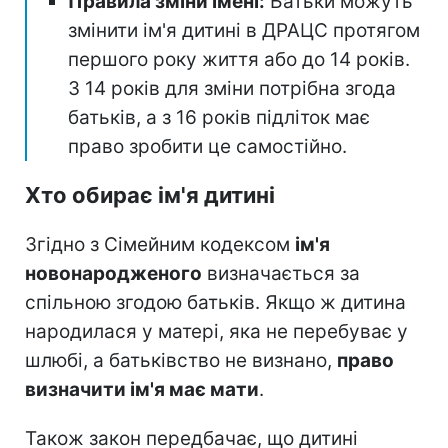
Правила зміни імені:
Батьки можуть
змінити ім'я дитині в ДРАЦС протягом
першого року життя або до 14 років.
З 14 років для зміни потрібна згода
батьків, а з 16 років підліток має
право зробити це самостійно.
Хто обирає ім'я дитині
Згідно з Сімейним кодексом
ім'я
новонародженого
визначається за
спільною згодою батьків. Якщо ж дитина
народилася у матері, яка не перебуває у
шлюбі, а батьківство не визнано,
право
визначити ім'я має мати
.
Також закон передбачає, що дитині