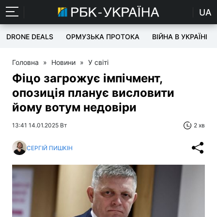
UA
DRONE DEALS
ОРМУЗЬКА ПРОТОКА
ВІЙНА В УКРАЇНІ
Головна
»
Новини
»
У світі
Фіцо загрожує імпічмент,
опозиція планує висловити
йому вотум недовіри
13:41 14.01.2025 Вт
2 хв
СЕРГІЙ ПИШКІН