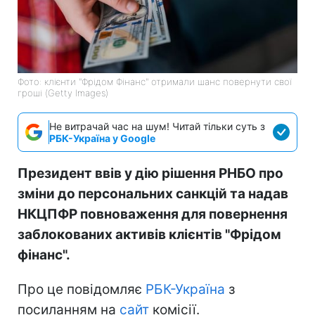
Фото: клієнти "Фрідом Фінанс" отримали шанс повернути свої
гроші (Getty Images)
Не витрачай час на шум! Читай тільки суть з
РБК-Україна у Google
Президент ввів у дію рішення РНБО про
зміни до персональних санкцій та надав
НКЦПФР повноваження для повернення
заблокованих активів клієнтів "Фрідом
фінанс".
Про це повідомляє
РБК-Україна
з
посиланням на
сайт
комісії.