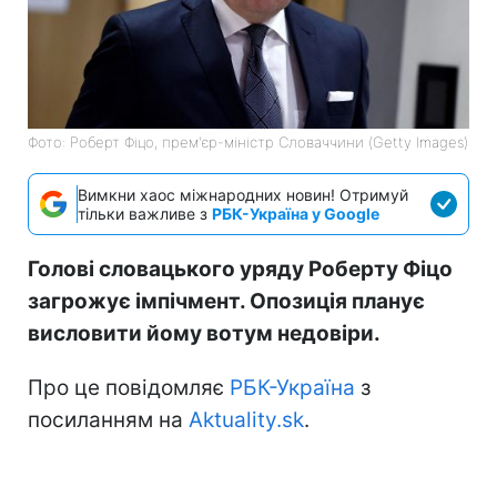
Фото: Роберт Фіцо, прем'єр-міністр Словаччини (Getty Images)
Вимкни хаос міжнародних новин! Отримуй
тільки важливе з
РБК-Україна у Google
Голові словацького уряду Роберту Фіцо
загрожує імпічмент. Опозиція планує
висловити йому вотум недовіри.
Про це повідомляє
РБК-Україна
з
посиланням на
Aktuality.sk
.