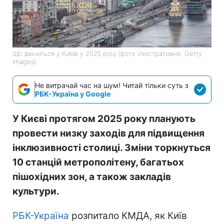
Що зміниться у Києві у 2025 році (фото ілюстративне: Getty
Images)
Не витрачай час на шум! Читай тільки суть з
РБК-Україна у Google
У Києві протягом 2025 року планують
провести низку заходів для підвищення
інклюзивності столиці. Зміни торкнуться
10 станцій метрополітену, багатьох
пішохідних зон, а також закладів
культури.
РБК-Україна
розпитало КМДА, як Київ