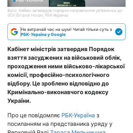
Фото: Кабмін затвердив порядок направлення ув'язнених до
ЗСУ (Віталій Носач, РБК-Україна)
Не витрачай час на шум! Читай тільки суть з
РБК-Україна у Google
Кабінет міністрів затвердив Порядок
взяття засуджених на військовий облік,
проходження ними військово-лікарської
комісії, професійно-психологічного
відбору. Це зроблено відповідно до
Кримінально-виконавчого кодексу
України.
Про це повідомляє
РБК-Україна
з
посиланням на представника уряду у
Верховній Раді
Тараса Мельничука
.