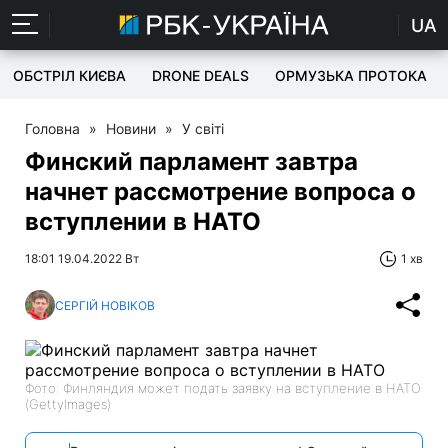
UA
ОБСТРІЛ КИЄВА
DRONE DEALS
ОРМУЗЬКА ПРОТОКА
Головна
»
Новини
»
У світі
Финский парламент завтра
начнет рассмотрение вопроса о
вступлении в НАТО
18:01 19.04.2022 Вт
1 хв
СЕРГІЙ НОВІКОВ
Фото: Финляндия может подать заявку на вступление в НАТО
(GettyImages)