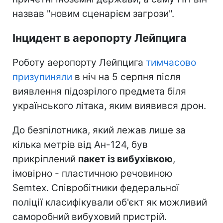
назвав "новим сценарієм загрози".
Інцидент в аеропорту Лейпцига
Роботу аеропорту Лейпцига
тимчасово
призупиняли
в ніч на 5 серпня після
виявлення підозрілого предмета біля
українського літака, яким виявився дрон.
До безпілотника, який лежав лише за
кілька метрів від Ан-124, був
прикріплений
пакет із вибухівкою
,
імовірно - пластичною речовиною
Semtex. Співробітники федеральної
поліції класифікували об'єкт як можливий
саморобний вибуховий пристрій.