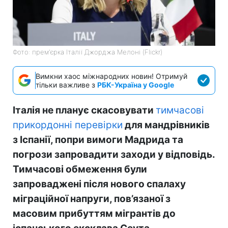
Фото: прем'єрка Італії Джорджа Мелоні (Flickr)
Вимкни хаос міжнародних новин! Отримуй
тільки важливе з
РБК-Україна у Google
Італія не планує скасовувати
тимчасові
прикордонні перевірки
для мандрівників
з Іспанії, попри вимоги Мадрида та
погрози запровадити заходи у відповідь.
Тимчасові обмеження були
запроваджені після нового спалаху
міграційної напруги, пов’язаної з
масовим прибуттям мігрантів до