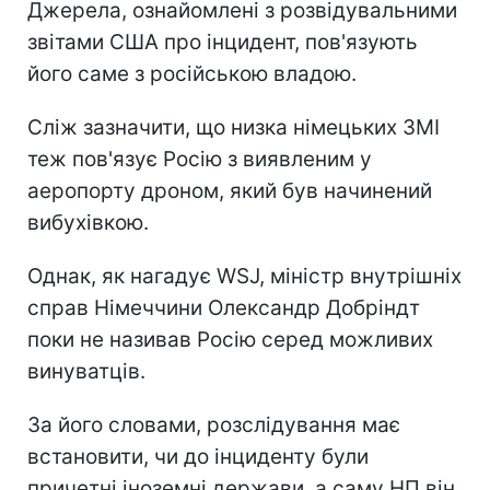
Джерела, ознайомлені з розвідувальними
звітами США про інцидент, пов'язують
його саме з російською владою.
Сліж зазначити, що низка німецьких ЗМІ
теж пов'язує Росію з виявленим у
аеропорту дроном, який був начинений
вибухівкою.
Однак, як нагадує WSJ, міністр внутрішніх
справ Німеччини Олександр Добріндт
поки не називав Росію серед можливих
винуватців.
За його словами, розслідування має
встановити, чи до інциденту були
причетні іноземні держави, а саму НП він