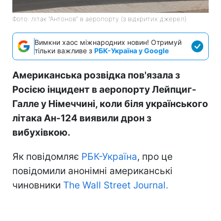
Фото: літак "Антонов" в аеропорту (з відкритих джерел)
Вимкни хаос міжнародних новин! Отримуй
тільки важливе з
РБК-Україна у Google
Американська розвідка пов'язала з
Росією інцидент в аеропорту Лейпциг-
Галле у Німеччині, коли біля українського
літака Ан-124 виявили дрон з
вибухівкою.
Як повідомляє
РБК-Україна
, про це
повідомили анонімні американські
чиновники
The Wall Street Journal.