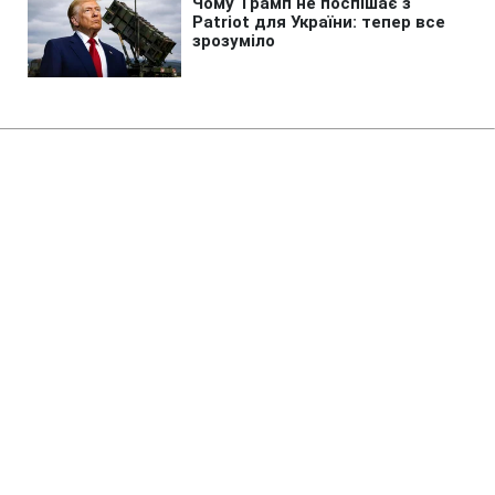
Головна
»
Життя
»
Суспільство
У Києві обмежують рух
важливим мостом: що варто
знати водіям
20:00 06.08.2026 Чт
1 хв
Схема руху на цій ділянці суттєво
зміниться
СЕРГІЙ КОЗАЧУК