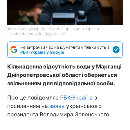
Фото: Володимир Зеленський, президент України
(facebook.com_zelenskyy.official)
Не витрачай час на шум! Читай тільки суть з
РБК-Україна у Google
Кількаденна відсутність води у Марганці
Дніпропетровської області обернеться
звільненням для відповідальної особи.
Про це повідомляє
РБК-Україна
з
посиланням на
заяву
українського
президента Володимира Зеленського.