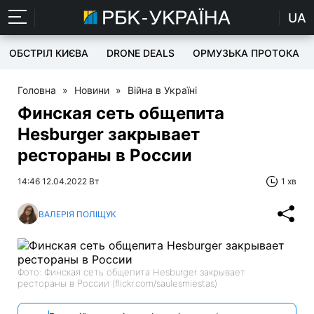
UA
ОБСТРІЛ КИЄВА
DRONE DEALS
ОРМУЗЬКА ПРОТОКА
Головна
»
Новини
»
Війна в Україні
Финская сеть общепита
Hesburger закрывает
рестораны в России
14:46 12.04.2022 Вт
1 хв
ВАЛЕРІЯ ПОЛІЩУК
Фото: Финская сеть общепита Hesburger закрывает
рестораны в России (flickr.com/saulesmiestas)