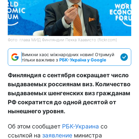
Фото: глава МИД Финляндии Пекка Хаависто (flickr.com)
Вимкни хаос міжнародних новин! Отримуй
тільки важливе з
РБК-Україна у Google
Финляндия с сентября сокращает число
выдаваемых россиянам виз. Количество
выдаваемых шенгенских виз гражданам
РФ сократится до одной десятой от
нынешнего уровня.
Об этом сообщает
РБК-Украина
со
ссылкой на
заявление
министра