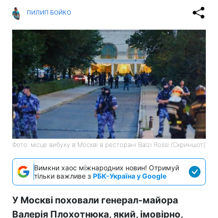
ПИЛИП БОЙКО
Фото: місце вибуху в Москві в ресторані Balzi Rossi (Скриншот)
Вимкни хаос міжнародних новин! Отримуй
тільки важливе з
РБК-Україна у Google
У Москві поховали генерал-майора
Валерія Плохотнюка, який, імовірно,