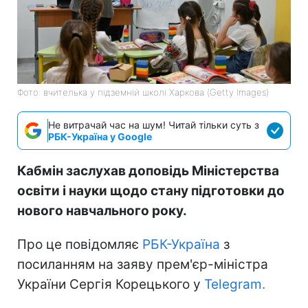
Фото: вчителька у підземній школі Харкова (Getty Images)
Не витрачай час на шум! Читай тільки суть з
РБК-Україна у Google
Кабмін заслухав доповідь Міністерства
освіти і науки щодо стану підготовки до
нового навчального року.
Про це повідомляє
РБК-Україна
з
посиланням на заяву прем'єр-міністра
України Сергія Корецького у
Telegram.