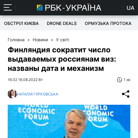
UA
ОБСТРІЛ КИЄВА
DRONE DEALS
ОРМУЗЬКА ПРОТОКА
Головна
»
Новини
»
У світі
Финляндия сократит число
выдаваемых россиянам виз:
названы дата и механизм
16:32 16.08.2022 Вт
1 хв
НАТАЛІЯ ГУРКОВСЬКА