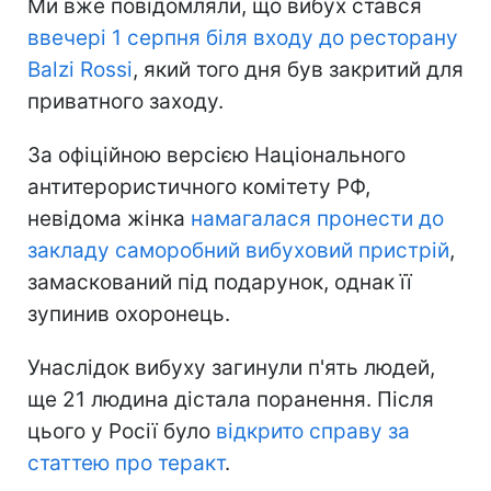
Ми вже повідомляли, що вибух стався
ввечері 1 серпня біля входу до ресторану
Balzi Rossi
, який того дня був закритий для
приватного заходу.
За офіційною версією Національного
антитерористичного комітету РФ,
невідома жінка
намагалася пронести до
закладу саморобний вибуховий пристрій
,
замаскований під подарунок, однак її
зупинив охоронець.
Унаслідок вибуху загинули п'ять людей,
ще 21 людина дістала поранення. Після
цього у Росії було
відкрито справу за
статтею про теракт
.