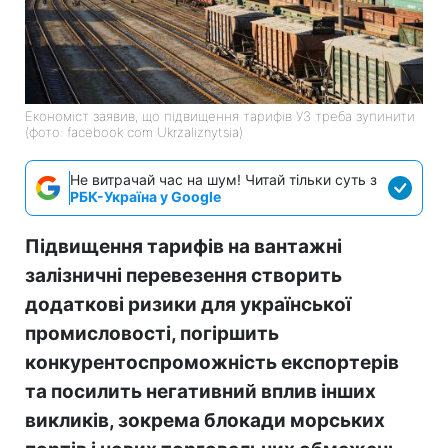
Економіст заявив, що підвищення тарифів УЗ треба зупинити
(фото: facebook com Ukrzaliznytsia)
Не витрачай час на шум! Читай тільки суть з
РБК-Україна у Google
Підвищення тарифів на вантажні
залізничні перевезення створить
додаткові ризики для української
промисловості, погіршить
конкурентоспроможність експортерів
та посилить негативний вплив інших
викликів, зокрема блокади морських