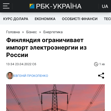
UA
КУРС ДОЛАРА
ЕКОНОМІКА
ОСОБИСТІ ФІНАНСИ
TEC
Головна
»
Бізнес
»
Енергетика
Финляндия ограничивает
импорт электроэнергии из
России
13:34 23.04.2022 Сб
1 хв
ЄВГЕНІЙ ПРОКОПЕНКО