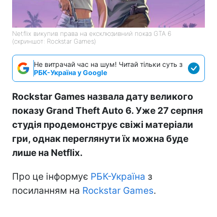
Netflix викупив права на ексклюзивний показ GTA 6
(скриншот: Rockstar Games)
Не витрачай час на шум! Читай тільки суть з
РБК-Україна у Google
Rockstar Games назвала дату великого
показу Grand Theft Auto 6. Уже 27 серпня
студія продемонструє свіжі матеріали
гри, однак переглянути їх можна буде
лише на Netflix.
Про це інформує
РБК-Україна
з
посиланням на
Rockstar Games
.