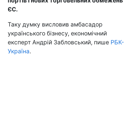
портів і нових торговельних обмежень
ЄС.
Таку думку висловив амбасадор
українського бізнесу, економічний
експерт Андрій Забловський, пише
РБК-
Україна
.