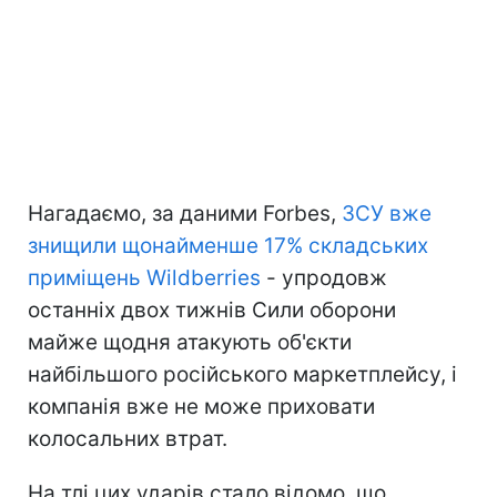
Нагадаємо, за даними Forbes,
ЗСУ вже
знищили щонайменше 17% складських
приміщень Wildberries
- упродовж
останніх двох тижнів Сили оборони
майже щодня атакують об'єкти
найбільшого російського маркетплейсу, і
компанія вже не може приховати
колосальних втрат.
На тлі цих ударів стало відомо, що