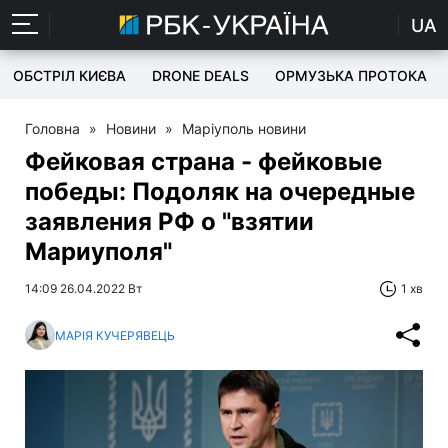
UA
ОБСТРІЛ КИЄВА
DRONE DEALS
ОРМУЗЬКА ПРОТОКА
Головна
»
Новини
»
Маріуполь новини
Фейковая страна - фейковые
победы: Подоляк на очередные
заявления РФ о "взятии
Мариуполя"
14:09 26.04.2022 Вт
1 хв
МАРІЯ КУЧЕРЯВЕЦЬ