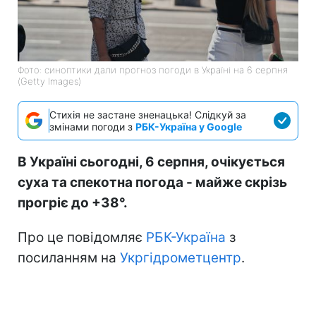
Фото: синоптики дали прогноз погоди в Україні на 6 серпня
(Getty Images)
Стихія не застане зненацька! Слідкуй за
змінами погоди з
РБК-Україна у Google
В Україні сьогодні, 6 серпня, очікується
суха та спекотна погода - майже скрізь
прогріє до +38°.
Про це повідомляє
РБК-Україна
з
посиланням на
Укргідрометцентр
.