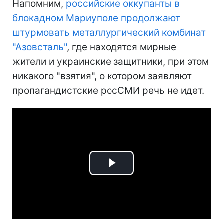
Напомним,
российские оккупанты в
блокадном Мариуполе продолжают
штурмовать металлургический комбинат
"Азовсталь"
, где находятся мирные
жители и украинские защитники, при этом
никакого "взятия", о котором заявляют
пропагандистские росСМИ речь не идет.
Play
Video