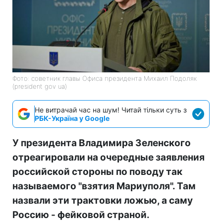
Фото: советник главы Офиса президента Михаил Подоляк
(president gov ua)
Не витрачай час на шум! Читай тільки суть з
РБК-Україна у Google
У президента Владимира Зеленского
отреагировали на очередные заявления
российской стороны по поводу так
называемого "взятия Мариуполя". Там
назвали эти трактовки ложью, а саму
Россию - фейковой страной.