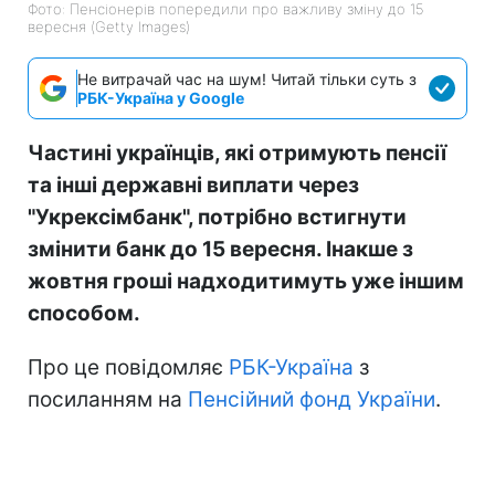
Фото: Пенсіонерів попередили про важливу зміну до 15
вересня (Getty Images)
Не витрачай час на шум! Читай тільки суть з
РБК-Україна у Google
Частині українців, які отримують пенсії
та інші державні виплати через
"Укрексімбанк", потрібно встигнути
змінити банк до 15 вересня. Інакше з
жовтня гроші надходитимуть уже іншим
способом.
Про це повідомляє
РБК-Україна
з
посиланням на
Пенсійний фонд України
.