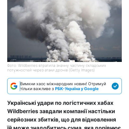
Фото: Wildberries втратила значну частину складських
потужностей через атаки дронів (Getty Images)
Вимкни хаос міжнародних новин! Отримуй
тільки важливе з
РБК-Україна у Google
Українські удари по логістичних хабах
Wildberries завдали компанії настільки
серйозних збитків, що для відновлення
їй може знадобитись сума, яка дорівнює