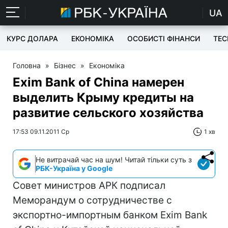
UA
КУРС ДОЛАРА
ЕКОНОМІКА
ОСОБИСТІ ФІНАНСИ
TEC
Головна
»
Бізнес
»
Економіка
Exim Bank of China намерен
выделить Крыму кредиты на
развитие сельского хозяйства
17:53 09.11.2011 Ср
1 хв
Не витрачай час на шум! Читай тільки суть з
РБК-Україна у Google
Совет министров АРК подписал
Меморандум о сотрудничестве с
экспортно-импортным банком Exim Bank