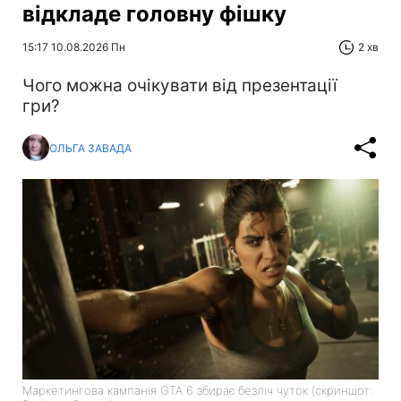
відкладе головну фішку
15:17 10.08.2026 Пн
2 хв
Чого можна очікувати від презентації
гри?
ОЛЬГА ЗАВАДА
Маркетингова кампанія GTA 6 збирає безліч чуток (скриншот: