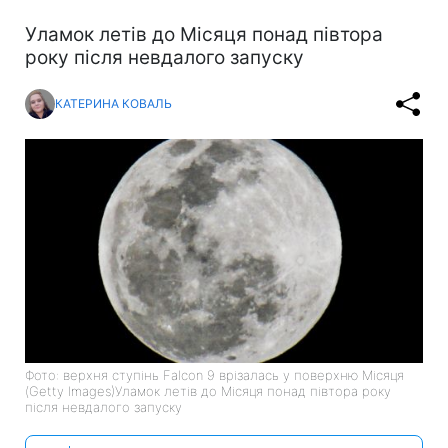
Уламок летів до Місяця понад півтора
року після невдалого запуску
КАТЕРИНА КОВАЛЬ
Фото: верхня ступінь Falcon 9 врізалась у поверхню Місяця
(Getty Images)Уламок летів до Місяця понад півтора року
після невдалого запуску