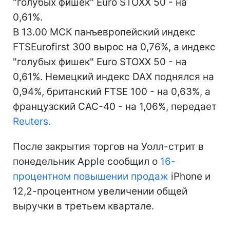
"голубых фишек" Euro STOXX 50 - на
0,61%.
В 13.00 МСК панъевропейский индекс
FTSEurofirst 300 вырос на 0,76%, а индекс
"голубых фишек" Euro STOXX 50 - на
0,61%. Немецкий индекс DAX поднялся на
0,94%, британский FTSE 100 - на 0,63%, а
французский CAC-40 - на 1,06%, передает
Reuters.
После закрытия торгов на Уолл-стрит в
понедельник Apple сообщил о
16-
процентном повышении продаж
iPhone и
12,2-процентном увеличении общей
выручки в третьем квартале.