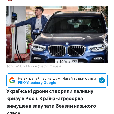
Фото: АЗС у Москві (Getty Images)
Не витрачай час на шум! Читай тільки суть з
РБК-Україна у Google
Українські дрони створили паливну
кризу в Росії. Країна-агресорка
вимушена закупати бензин низького
класу.