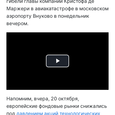
гибели главы компании Кристофа де
Маржери в авиакатастрофе в московском
аэропорту Внуково в понедельник
вечером.
Play
Video
Напомним, вчера, 20 октября,
европейские фондовые рынки снижались
под
давлением акций технологических