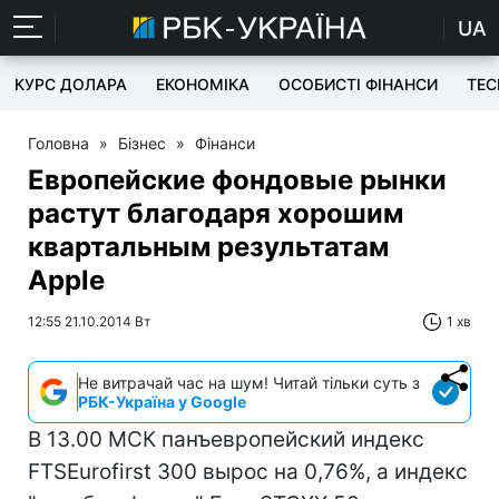
UA
КУРС ДОЛАРА
ЕКОНОМІКА
ОСОБИСТІ ФІНАНСИ
TEC
Головна
»
Бізнес
»
Фінанси
Европейские фондовые рынки
растут благодаря хорошим
квартальным результатам
Apple
12:55 21.10.2014 Вт
1 хв
Не витрачай час на шум! Читай тільки суть з
РБК-Україна у Google
В 13.00 МСК панъевропейский индекс
FTSEurofirst 300 вырос на 0,76%, а индекс