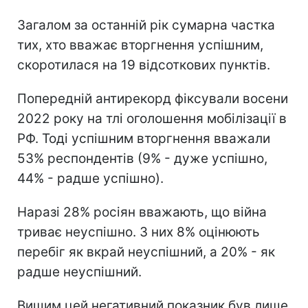
Загалом за останній рік сумарна частка
тих, хто вважає вторгнення успішним,
скоротилася на 19 відсоткових пунктів.
Попередній антирекорд фіксували восени
2022 року на тлі оголошення мобілізації в
РФ. Тоді успішним вторгнення вважали
53% респондентів (9% - дуже успішно,
44% - радше успішно).
Наразі 28% росіян вважають, що війна
триває неуспішно. З них 8% оцінюють
перебіг як вкрай неуспішний, а 20% - як
радше неуспішний.
Вищим цей негативний показник був лише