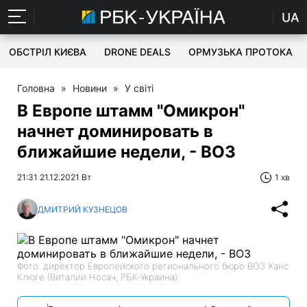
UA
ОБСТРІЛ КИЄВА
DRONE DEALS
ОРМУЗЬКА ПРОТОКА
Головна
»
Новини
»
У світі
В Европе штамм "Омикрон"
начнет доминировать в
ближайшие недели, - ВОЗ
21:31 21.12.2021 Вт
1 хв
ДМИТРИЙ КУЗНЕЦОВ
Фото: директор Европейского регионального бюро ВОЗ Ханс
Клюге (Виталий Носач, РБК-Украина)