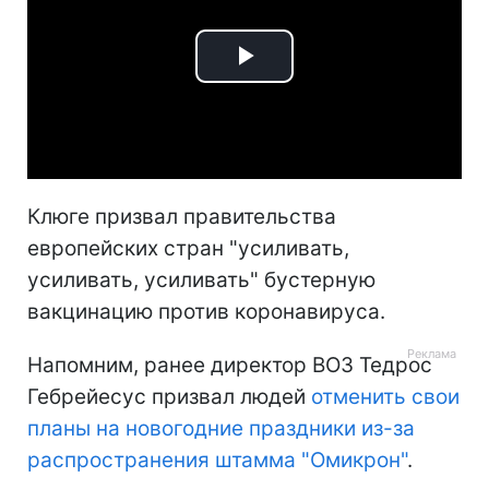
Play
Video
Клюге призвал правительства
европейских стран "усиливать,
усиливать, усиливать" бустерную
вакцинацию против коронавируса.
Напомним, ранее директор ВОЗ Тедрос
Гебрейесус призвал людей
отменить свои
планы на новогодние праздники из-за
распространения штамма "Омикрон"
.