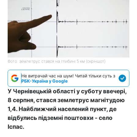
Фото: землетрус стався на глибині 5 км (скріншот)
Не витрачай час на шум! Читай тільки суть з
РБК-Україна у Google
У Чернівецькій області у суботу ввечері,
8 серпня, стався землетрус магнітудою
1,4. Найближчий населений пункт, де
відбулись підземні поштовхи - село
Іспас.