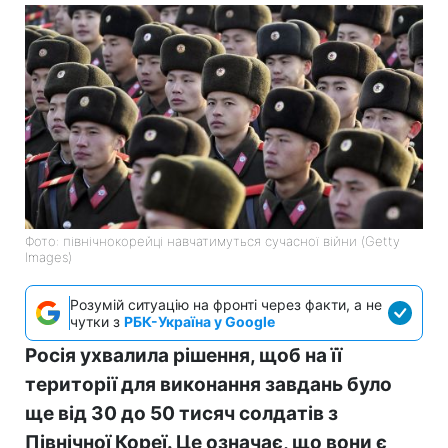
Фото: північнокорейці навчатимуться сучасної війни (Getty
Images)
Розумій ситуацію на фронті через факти, а не
чутки з
РБК-Україна у Google
Росія ухвалила рішення, щоб на її
території для виконання завдань було
ще від 30 до 50 тисяч солдатів з
Північної Кореї. Це означає, що вони є