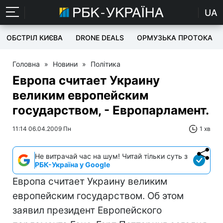
UA
ОБСТРІЛ КИЄВА
DRONE DEALS
ОРМУЗЬКА ПРОТОКА
Головна
»
Новини
»
Політика
Европа считает Украину
великим европейским
государством, - Европарламент.
11:14 06.04.2009 Пн
1 хв
Не витрачай час на шум! Читай тільки суть з
РБК-Україна у Google
Европа считает Украину великим
европейским государством. Об этом
заявил президент Европейского