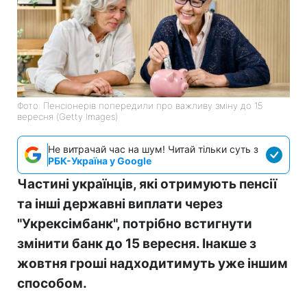
Фото: Пенсіонерів попередили про важливу зміну до 15
вересня (Getty Images)
Не витрачай час на шум! Читай тільки суть з
РБК-Україна у Google
Частині українців, які отримують пенсії
та інші державні виплати через
"Укрексімбанк", потрібно встигнути
змінити банк до 15 вересня. Інакше з
жовтня гроші надходитимуть уже іншим
способом.