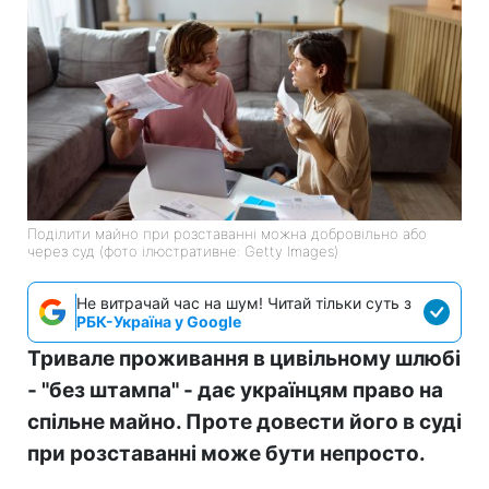
Поділити майно при розставанні можна добровільно або
через суд (фото ілюстративне: Getty Images)
Не витрачай час на шум! Читай тільки суть з
РБК-Україна у Google
Тривале проживання в цивільному шлюбі
- "без штампа" - дає українцям право на
спільне майно. Проте довести його в суді
при розставанні може бути непросто.