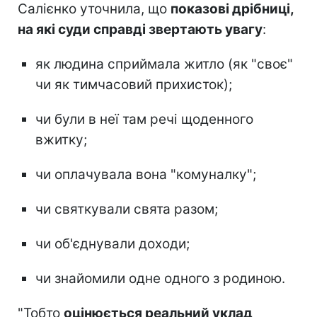
Салієнко уточнила, що
показові дрібниці,
на які суди справді звертають увагу
:
як людина сприймала житло (як "своє"
чи як тимчасовий прихисток);
чи були в неї там речі щоденного
вжитку;
чи оплачувала вона "комуналку";
чи святкували свята разом;
чи об'єднували доходи;
чи знайомили одне одного з родиною.
"Тобто
оцінюється реальний уклад