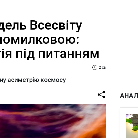
дель Всесвіту
помилковою:
ія під питанням
2 хв
ану асиметрію космосу
АНАЛ