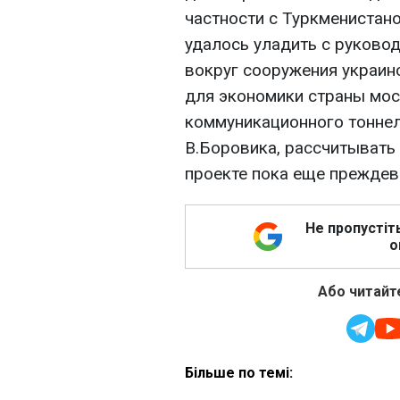
частности с Туркменистано
удалось уладить с руково
вокруг сооружения украин
для экономики страны мос
коммуникационного тоннел
В.Боровика, рассчитывать
проекте пока еще преждев
Не пропустіт
о
Або читайте
Більше по темі: