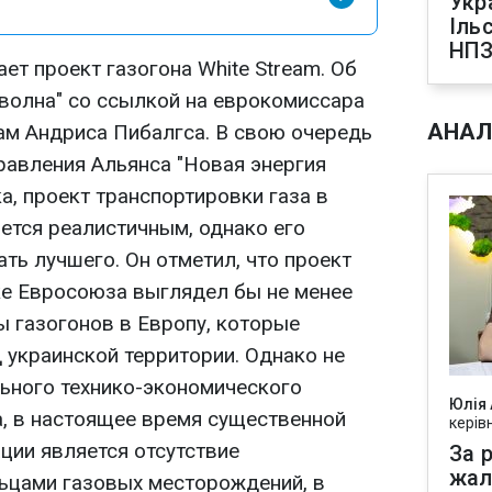
Укр
Іль
НПЗ
т проект газогона White Stream. Об
волна" со ссылкой на еврокомиссара
АНАЛ
ам Андриса Пибалгса. В свою очередь
равления Альянса "Новая энергия
а, проект транспортировки газа в
ется реалистичным, однако его
ть лучшего. Он отметил, что проект
ке Евросоюза выглядел бы не менее
ы газогонов в Европу, которые
 украинской территории. Однако не
льного технико-экономического
Юлія
а, в настоящее время существенной
керів
ции является отсутствие
За р
жал
ьцами газовых месторождений, в