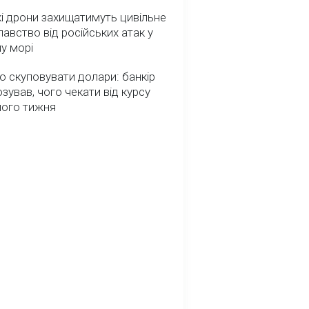
і дрони захищатимуть цивільне
авство від російських атак у
у морі
о скуповувати долари: банкір
зував, чого чекати від курсу
ного тижня