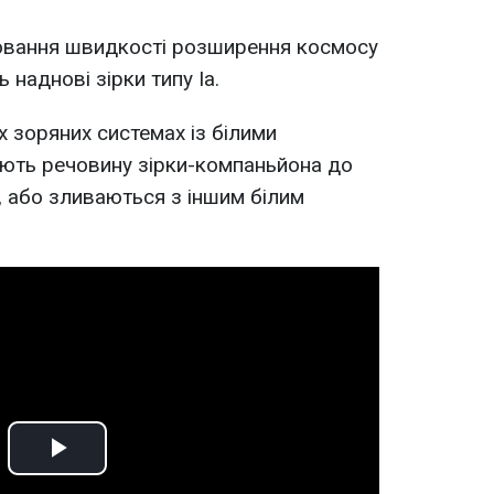
рювання швидкості розширення космосу
наднові зірки типу Ia.
х зоряних системах із білими
ають речовину зірки-компаньйона до
, або зливаються з іншим білим
Play