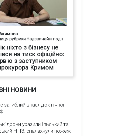
 Акимова
ниця рубрики Надзвичайні події
ік ніхто з бізнесу не
івся на тиск офіційно:
ерв'ю з заступником
прокурора Кримом
ВНІ НОВИНИ
 є загиблий внаслідок нічної
РФ
ькі дрони уразили Ільський та
ський НПЗ, спалахнули пожежі