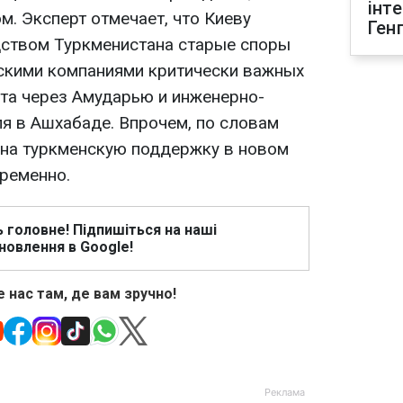
інт
м. Эксперт отмечает, что Киеву
Ген
дством Туркменистана старые споры
скими компаниями критически важных
та через Амударью и инженерно-
я в Ашхабаде. Впрочем, по словам
 на туркменскую поддержку в новом
ременно.
ь головне! Підпишіться на наші
новлення в Google!
 нас там, де вам зручно!