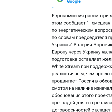
Google
Еврокомиссия рассматривае
этом сообщает "Немецкая 
по энергетическим вопрос
по словам председателя п
Украины" Валерия Боровик
Европу через Украину явля
подготовка оставляет жела
White Stream при поддерж
реалистичным, чем проект
продвигает Россия в обход
смотря на наличие изнача
обоснования этого проект
преградой для его реализа
договоренностей с владел