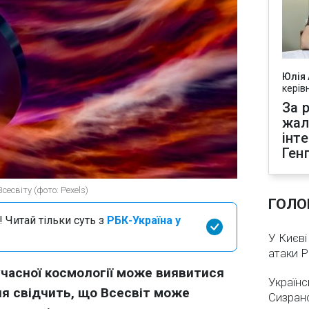
Юлія
керів
За р
жал
інт
Ген
есвіту (фото: Pexels)
ГОЛО
 Читай тільки суть з
РБК-Україна у
У Києві
атаки 
учасної космології може виявитися
Українс
я свідчить, що Всесвіт може
Сизран