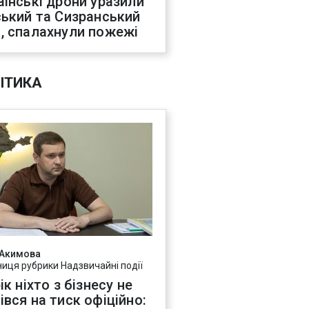
аїнські дрони уразили
ський та Сизранський
, спалахнули пожежі
ІТИКА
 Акимова
ниця рубрики Надзвичайні події
ік ніхто з бізнесу не
івся на тиск офіційно: