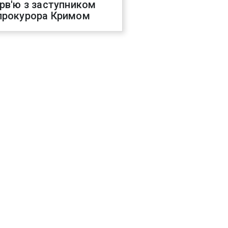
ерв'ю з заступником
прокурора Кримом