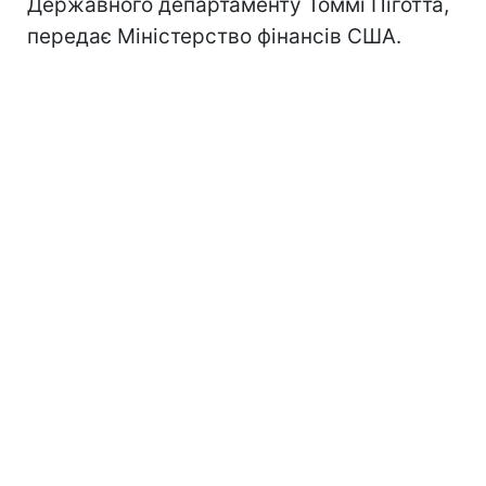
Державного департаменту Томмі Піготта,
передає Міністерство фінансів США.