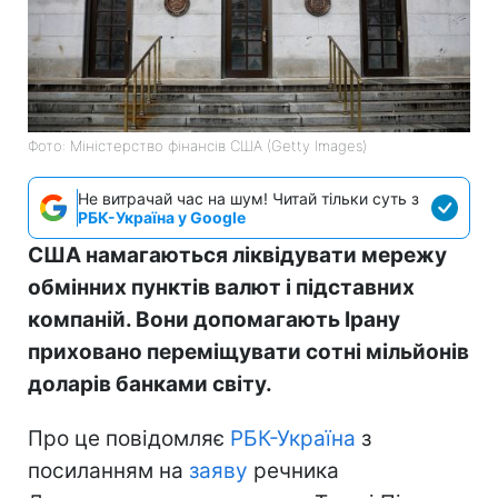
Фото: Міністерство фінансів СШA (Getty Images)
Не витрачай час на шум! Читай тільки суть з
РБК-Україна у Google
США намагаються ліквідувати мережу
обмінних пунктів валют і підставних
компаній. Вони допомагають Ірану
приховано переміщувати сотні мільйонів
доларів банками світу.
Про це повідомляє
РБК-Україна
з
посиланням на
заяву
речника