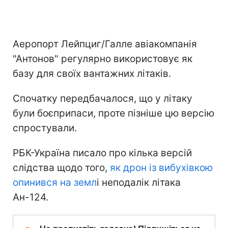
Аеропорт Лейпциг/Галле авіакомпанія
"Антонов" регулярно використовує як
базу для своїх вантажних літаків.
Спочатку передбачалося, що у літаку
були боєприпаси, проте пізніше цю версію
спростували.
РБК-Україна писало про кілька версій
слідства щодо того,
як дрон із вибухівкою
опинився на земл
і неподалік літака
Ан-124.