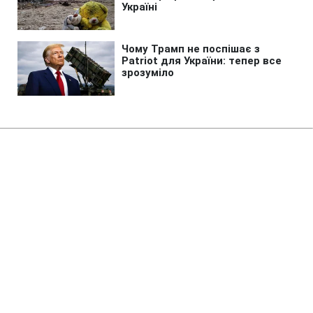
Головна
»
Життя
»
Гроші
НБУ випустить пам'ятну монету
на честь Папи Римського Іоанна
Павла II
23:39 07.08.2026 Пт
3 хв
Чи чекати монету в обігу вже цьогоріч?
ТЕТЯНА ВЕРЕМЄЄВА