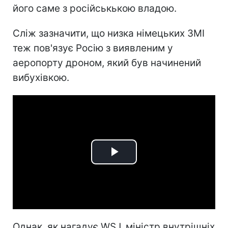
його саме з російськькою владою.
Сліж зазначити, що низка німецьких ЗМІ
теж пов'язує Росію з виявленим у
аеропорту дроном, який був начинений
вибухівкою.
Play
Video
Однак, як нагадує WSJ, міністр внутрішніх