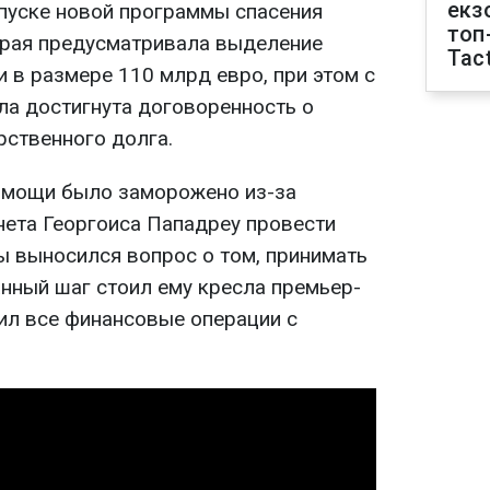
екз
пуске новой программы спасения
топ
орая предусматривала выделение
Tact
 в размере 110 млрд евро, при этом с
а достигнута договоренность о
рственного долга.
омощи было заморожено из-за
нета Георгоиса Пападреу провести
ы выносился вопрос о том, принимать
анный шаг стоил ему кресла премьер-
вил все финансовые операции с