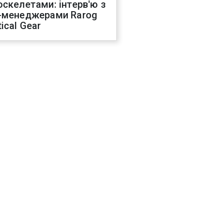
оскелетами: інтерв'ю з
-менеджерами Rarog
ical Gear