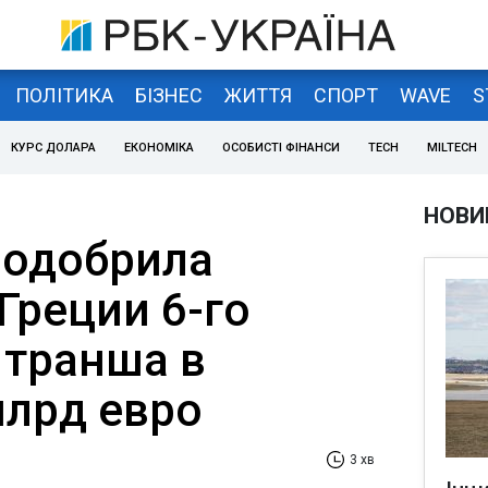
ПОЛІТИКА
БІЗНЕС
ЖИТТЯ
СПОРТ
WAVE
S
КУРС ДОЛАРА
ЕКОНОМІКА
ОСОБИСТІ ФІНАНСИ
TECH
MILTECH
НОВИ
 одобрила
Греции 6-го
 транша в
млрд евро
3 хв