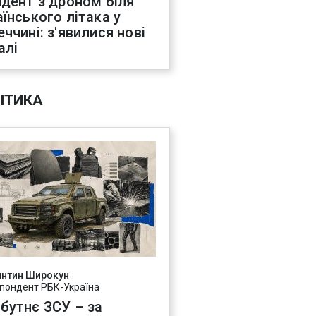
идент з дроном біля
аїнського літака у
еччині: з'явилися нові
алі
ІТИКА
янтин Широкун
пондент РБК-Україна
бутнє ЗСУ – за