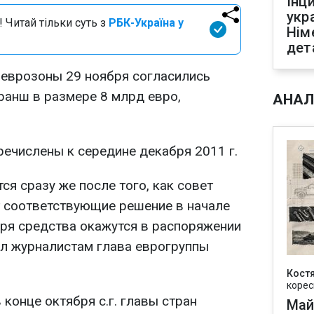
Інц
укр
 Читай тільки суть з
РБК-Україна у
Нім
дет
еврозоны 29 ноября согласились
ранш в размере 8 млрд евро,
АНАЛ
ечислены к середине декабря 2011 г.
ся сразу же после того, как совет
 соответствующие решение в начале
бря средства окажутся в распоряжении
вил журналистам глава еврогруппы
Кост
корес
 конце октября с.г. главы стран
Май