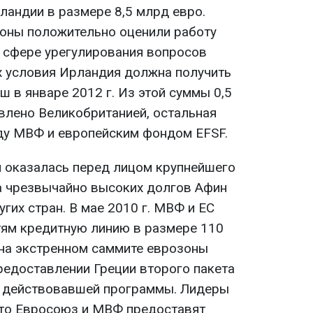
андии в размере 8,5 млрд евро.
оны положительно оценили работу
 сфере урегулирования вопросов
их условия Ирландия должна получить
 в январе 2012 г. Из этой суммы 0,5
влено Великобританией, остальная
ду МВФ и европейским фондом EFSF.
я оказалась перед лицом крупнейшего
а чрезвычайно высоких долгов Афин
гих стран. В мае 2010 г. МВФ и ЕС
ям кредитную линию в размере 110
 на экстренном саммите еврозоны
редоставлении Греции второго пакета
 действовавшей программы. Лидеры
что Евросоюз и МВФ предоставят