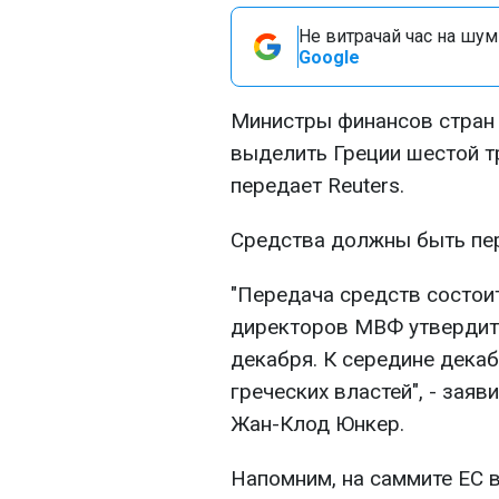
Не витрачай час на шум!
Google
Министры финансов стран 
выделить Греции шестой т
передает Reuters.
Средства должны быть пер
"Передача средств состоит
директоров МВФ утвердит
декабря. К середине дека
греческих властей", - зая
Жан-Клод Юнкер.
Напомним, на саммите ЕС в