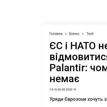
Головна
»
Бізнес
»
Tech
ЄС і НАТО 
відмовитися
Palantir: чо
немає
14:16 06.08.2026 Чт
Уряди Єврозони хочуть з