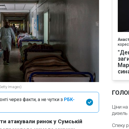
Анаст
корес
"Де
заг
Мар
син
Getty Images)
ГОЛО
нті через факти, а не чутки з
РБК-
Ціни на
дизель 
нти атакували ринок у Сумській
Спеку р