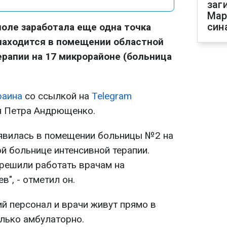
заг
Мар
син
оле заработала еще одна точка
 находится в помещении областной
рапии на 17 микрорайоне (больница
раина
со ссылкой на
Telegram
я Петра Андрющенко.
оявилась в помещении больницы №2 на
й больнице интенсивной терапии.
зрешили работать врачам на
", - отметил он.
й персонал и врачи живут прямо в
олько амбулаторно.