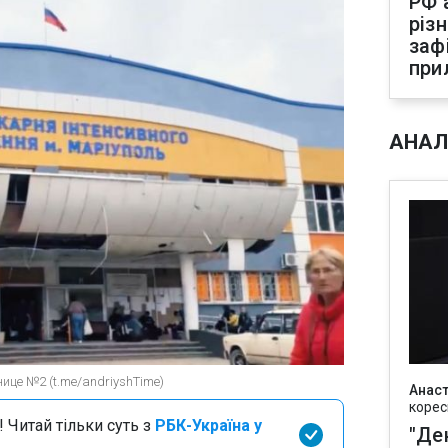
РФ 
різ
заф
при
АНАЛ
ице №2 (t.me/andriyshTime)
Анаст
корес
 Читай тільки суть з
РБК-Україна у
"Де