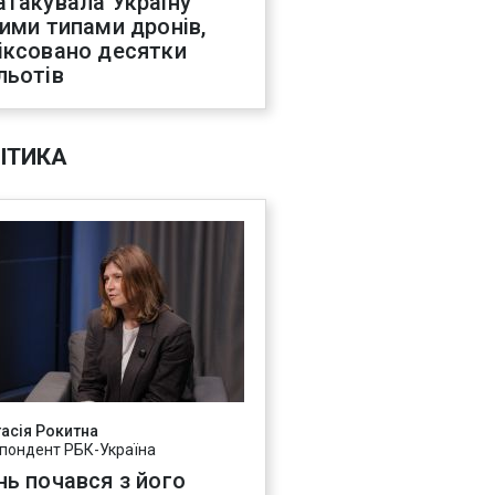
атакувала Україну
ними типами дронів,
іксовано десятки
льотів
ІТИКА
асія Рокитна
пондент РБК-Україна
нь почався з його