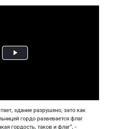
Play
Video
атает, здание разрушено, зато как
льницей гордо развевается флаг
ая гордость, таков и флаг", -