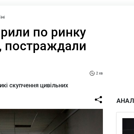
їні
арили по ринку
, постраждали
2 хв
икі скупчення цивільних
АНАЛ