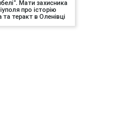
ибелі". Мати захисника
іуполя про історію
а та теракт в Оленівці