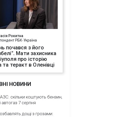
асія Рокитна
пондент РБК-Україна
нь почався з його
ибелі". Мати захисника
іуполя про історію
а та теракт в Оленівці
ВНІ НОВИНИ
 АЗС: скільки коштують бензин,
і автогаз 7 серпня
озбавлять дощі з грозами: