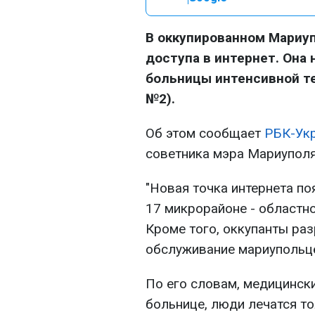
В оккупированном Мариуп
доступа в интернет. Она
больницы интенсивной те
№2).
Об этом сообщает
РБК-Ук
советника мэра Мариупол
"Новая точка интернета п
17 микрорайоне - областно
Кроме того, оккупанты ра
обслуживание мариупольцев
По его словам, медицински
больнице, люди лечатся т