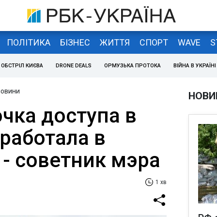
ПОЛІТИКА
БІЗНЕС
ЖИТТЯ
СПОРТ
WAVE
S
ОБСТРІЛ КИЄВА
DRONE DEALS
ОРМУЗЬКА ПРОТОКА
ВІЙНА В УКРАЇНІ
новини
НОВИ
чка доступа в
работала в
 - советник мэра
1 хв