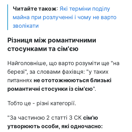
Читайте також
:
Які терміни поділу
майна при розлученні і чому не варто
зволікати
Різниця між романтичними
стосунками та сім'єю
Найголовніше, що варто розуміти ще "на
березі", за словами фахівця: "у таких
питаннях
не ототожню
ються близькі
романтичні стосунки із сім'єю
".
Тобто це - різні категорії.
"За частиною 2 статті 3 СК
сім'ю
утворюють особи, які одночасно: