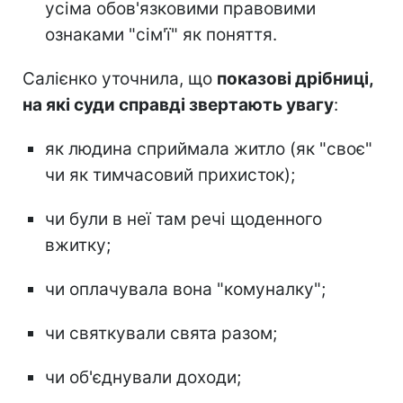
усіма обов'язковими правовими
ознаками "сім'ї" як поняття.
Салієнко уточнила, що
показові дрібниці,
на які суди справді звертають увагу
:
як людина сприймала житло (як "своє"
чи як тимчасовий прихисток);
чи були в неї там речі щоденного
вжитку;
чи оплачувала вона "комуналку";
чи святкували свята разом;
чи об'єднували доходи;