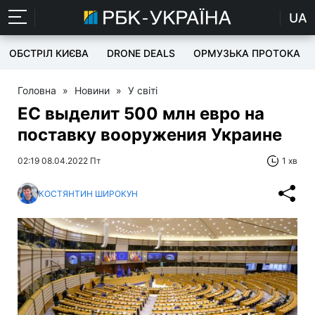
UA
ОБСТРІЛ КИЄВА
DRONE DEALS
ОРМУЗЬКА ПРОТОКА
Головна
»
Новини
»
У світі
ЕС выделит 500 млн евро на
поставку вооружения Украине
02:19 08.04.2022 Пт
1 хв
КОСТЯНТИН ШИРОКУН