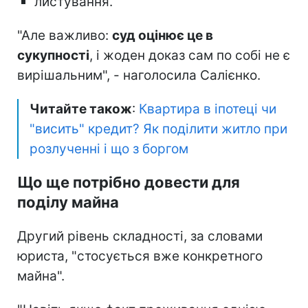
листування.
"Але важливо:
суд оцінює це в
сукупності
, і жоден доказ сам по собі не є
вирішальним", - наголосила Салієнко.
Читайте також
:
Квартира в іпотеці чи
"висить" кредит? Як поділити житло при
розлученні і що з боргом
Що ще потрібно довести для
поділу майна
Другий рівень складності, за словами
юриста, "стосується вже конкретного
майна".