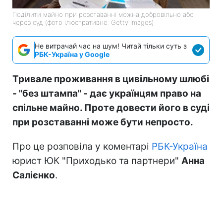
Поділити майно при розставанні можна добровільно або
через суд (фото ілюстративне: Getty Images)
Не витрачай час на шум! Читай тільки суть з
РБК-Україна у Google
Тривале проживання в цивільному шлюбі
- "без штампа" - дає українцям право на
спільне майно. Проте довести його в суді
при розставанні може бути непросто.
Про це розповіла у коментарі
РБК-Україна
юрист ЮК "Приходько та партнери"
Анна
Салієнко
.