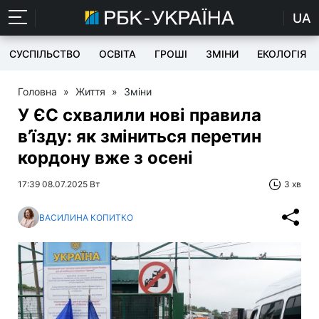
UA
СУСПІЛЬСТВО
ОСВІТА
ГРОШІ
ЗМІНИ
ЕКОЛОГІЯ
Головна
»
Життя
»
Зміни
У ЄС схвалили нові правила
в’їзду: як зміниться перетин
кордону вже з осені
17:39 08.07.2025 Вт
3 хв
ВАСИЛИНА КОПИТКО