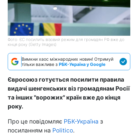
Фото: ЄС посилить візовий режим для громадян РФ вже до
кінця року (Getty Images)
Вимкни хаос міжнародних новин! Отримуй
тільки важливе з
РБК-Україна у Google
Євросоюз готується посилити правила
видачі шенгенських віз громадянам Росії
та інших "ворожих" країн вже до кінця
року.
Про це повідомляє
РБК-Україна
з
посиланням на
Politico
.