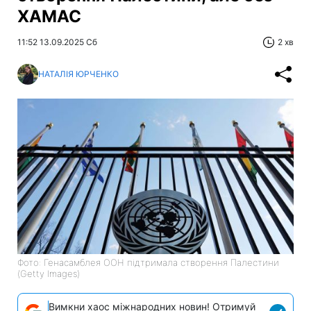
ХАМАС
11:52 13.09.2025 Сб
2 хв
НАТАЛІЯ ЮРЧЕНКО
Фото: Генасамблея ООН підтримала створення Палестини
(Getty Images)
Вимкни хаос міжнародних новин! Отримуй