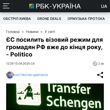
UA
ОБСТРІЛ КИЄВА
DRONE DEALS
ОРМУЗЬКА ПРОТОКА
Головна
»
Новини
»
У світі
ЄС посилить візовий режим для
громадян РФ вже до кінця року,
- Politico
12:29 13.09.2025 Сб
2 хв
КОСТЯНТИН ШИРОКУН