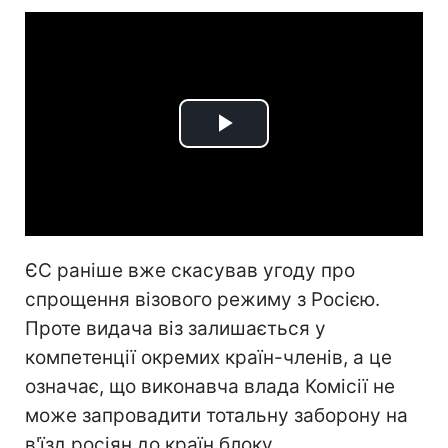
Play
Video
ЄС раніше вже скасував угоду про
спрощення візового режиму з Росією.
Проте видача віз залишається у
компетенції окремих країн-членів, а це
означає, що виконавча влада Комісії не
може запровадити тотальну заборону на
в'їзд росіян до країн блоку.