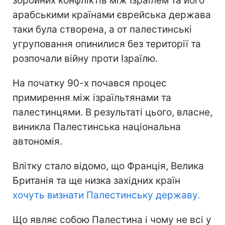
збройних конфліктів між Ізраїлем та його
арабськими країнами єврейська держава
таки була створена, а от палестинські
угруповання опинилися без території та
розпочали війну проти Ізраїлю.
На початку 90-х почався процес
примирення між ізраїльтянами та
палестинцями. В результаті цього, власне,
виникла Палестинська національна
автономія.
Влітку стало відомо, що Франція, Велика
Британія та ще низка західних країн
хочуть визнати Палестинську державу.
Що являє собою Палестина і чому не всі у