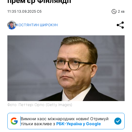
прем'єр Фінляндії
11:35 13.09.2025 Сб
2 хв
КОСТЯНТИН ШИРОКУН
Фото: Петтері Орпо (Getty Images)
Вимкни хаос міжнародних новин! Отримуй
тільки важливе з
РБК-Україна у Google