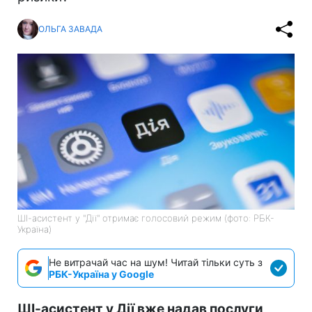
ОЛЬГА ЗАВАДА
ШІ-асистент у "Дії" отримає голосовий режим (фото: РБК-
Україна)
Не витрачай час на шум! Читай тільки суть з
РБК-Україна у Google
ШІ-асистент у Дії вже надав послуги