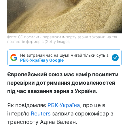
Фото: ЄС посилить перевірки імпорту зерна з України на тлі
протестів фермерів (Getty Images)
Не витрачай час на шум! Читай тільки суть з
РБК-Україна у Google
Європейський союз має намір посилити
перевірки дотримання домовленостей
під час ввезення зерна з України.
Як повідомляє
РБК-Україна
, про це в
інтерв'ю
Reuters
заявила єврокомісар з
транспорту Адіна Валеан.