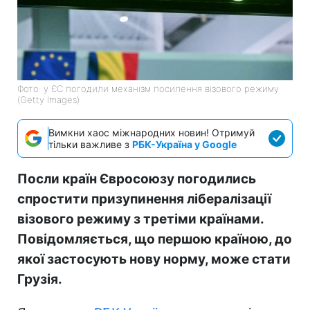
Фото: у ЄС погодили механізм посилення візового режиму
(Getty Images)
Вимкни хаос міжнародних новин! Отримуй
тільки важливе з
РБК-Україна у Google
Посли країн Євросоюзу погодились
спростити призупинення лібералізації
візового режиму з третіми країнами.
Повідомляється, що першою країною, до
якої застосують нову норму, може стати
Грузія.