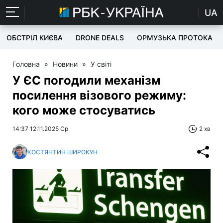
UA
ОБСТРІЛ КИЄВА
DRONE DEALS
ОРМУЗЬКА ПРОТОКА
Головна
»
Новини
»
У світі
У ЄС погодили механізм
посилення візового режиму:
кого може стосуватись
14:37 12.11.2025 Ср
2 хв
КОСТЯНТИН ШИРОКУН