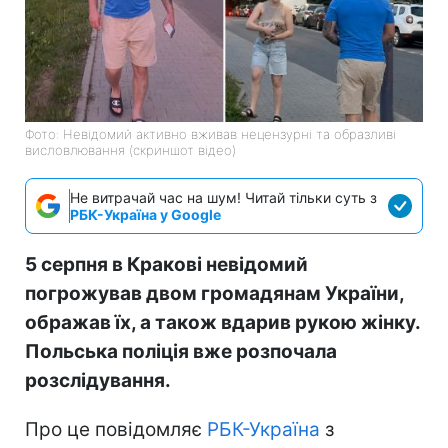
Фото: Невідомий активно вживав нецензурні та образливі
висловлювання (скриншот відео)
Не витрачай час на шум! Читай тільки суть з
РБК-Україна у Google
5 серпня в Кракові невідомий
погрожував двом громадянам України,
ображав їх, а також вдарив рукою жінку.
Польська поліція вже розпочала
розслідування.
Про це повідомляє
РБК-Україна
з