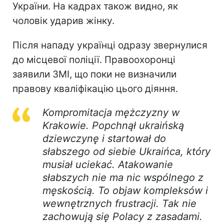
України. На кадрах також видно, як
чоловік ударив жінку.
Після нападу українці одразу звернулися
до місцевої поліції. Правоохоронці
заявили ЗМІ, що поки не визначили
правову кваліфікацію цього діяння.
Kompromitacja mężczyzny w
Krakowie. Popchnął ukraińską
dziewczynę i startował do
słabszego od siebie Ukraińca, który
musiał uciekać. Atakowanie
słabszych nie ma nic wspólnego z
męskością. To objaw kompleksów i
wewnętrznych frustracji. Tak nie
zachowują się Polacy z zasadami.