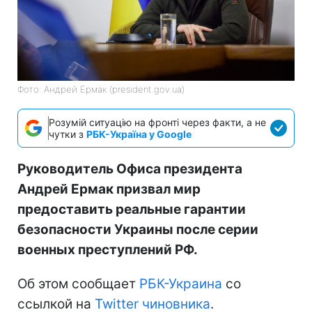
Фото: Андрей Ермак (president.gov.ua)
Розумій ситуацію на фронті через факти, а не
чутки з
РБК-Україна у Google
Руководитель Офиса президента
Андрей Ермак призвал мир
предоставить реальные гарантии
безопасности Украины после серии
военных преступлений РФ.
Об этом сообщает
РБК-Украина
со
ссылкой на
Twitter чиновника
.