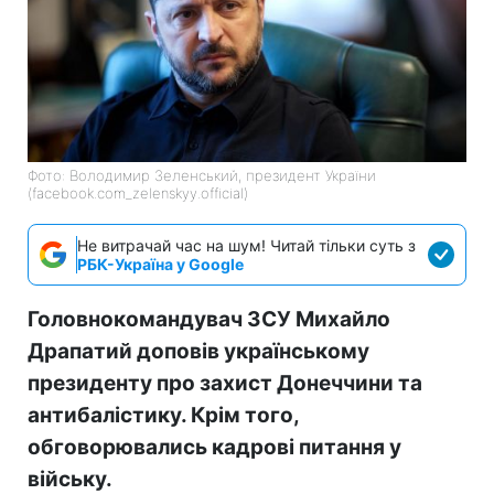
Фото: Володимир Зеленський, президент України
(facebook.com_zelenskyy.official)
Не витрачай час на шум! Читай тільки суть з
РБК-Україна у Google
Головнокомандувач ЗСУ Михайло
Драпатий доповів українському
президенту про захист Донеччини та
антибалістику. Крім того,
обговорювались кадрові питання у
війську.