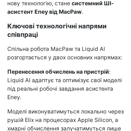
нову технологію, стане
системний ШІ-
асистент Eney від MacPaw
.
Ключові технологічні напрями
співпраці
Спільна робота MacPaw та Liquid AI
розгортається у двох основних напрямах:
Перенесення обчислень на пристрій
:
Liquid AI адаптує та оптимізує свої моделі
під реальні робочі завдання асистента
Eney.
Моделі виконуватимуться локально через
рушій Elix на процесорах Apple Silicon, а
хмарні обчислення залучатимуться лише