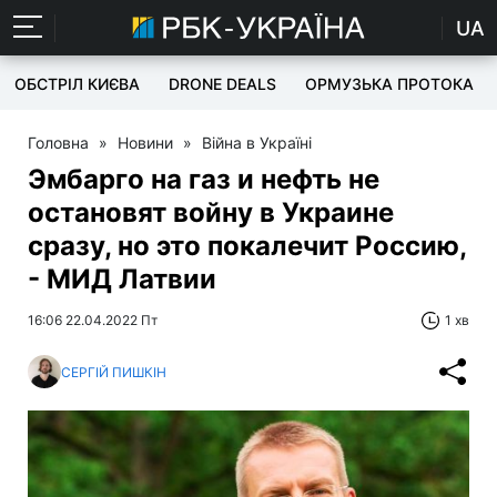
UA
ОБСТРІЛ КИЄВА
DRONE DEALS
ОРМУЗЬКА ПРОТОКА
Головна
»
Новини
»
Війна в Україні
Эмбарго на газ и нефть не
остановят войну в Украине
сразу, но это покалечит Россию,
- МИД Латвии
16:06 22.04.2022 Пт
1 хв
СЕРГІЙ ПИШКІН