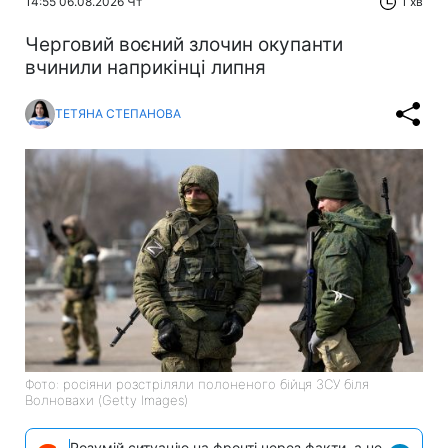
14:55 06.08.2026 Чт
1 хв
Черговий воєний злочин окупанти
вчинили наприкінці липня
ТЕТЯНА СТЕПАНОВА
Фото: росіяни розстріляли полоненого бійця ЗСУ біля
Волновахи (Getty Images)
Розумій ситуацію на фронті через факти, а не