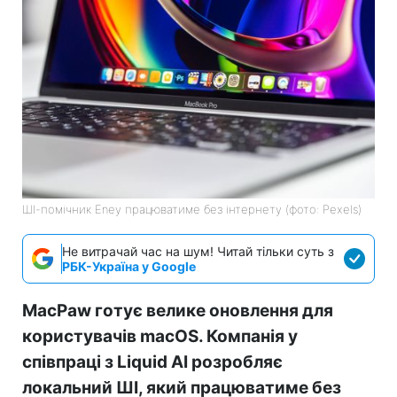
ШІ-помічник Eney працюватиме без інтернету (фото: Pexels)
Не витрачай час на шум! Читай тільки суть з
РБК-Україна у Google
MacPaw готує велике оновлення для
користувачів macOS. Компанія у
співпраці з Liquid AI розробляє
локальний ШІ, який працюватиме без