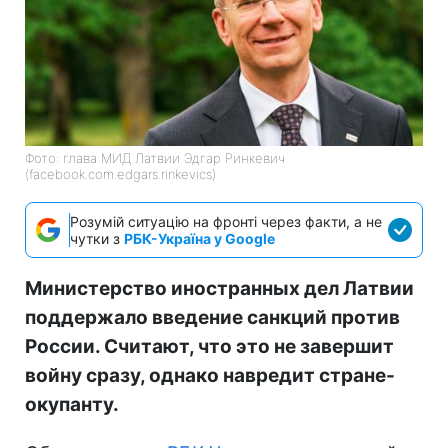
Фото: глава МИД Латвии Эдгар Ринкевич
(facebook.com.edgars.rinkevics)
Розумій ситуацію на фронті через факти, а не
чутки з
РБК-Україна у Google
Министерство иностранных дел Латвии
поддержало введение санкций против
России. Считают, что это не завершит
войну сразу, однако навредит стране-
окупанту.