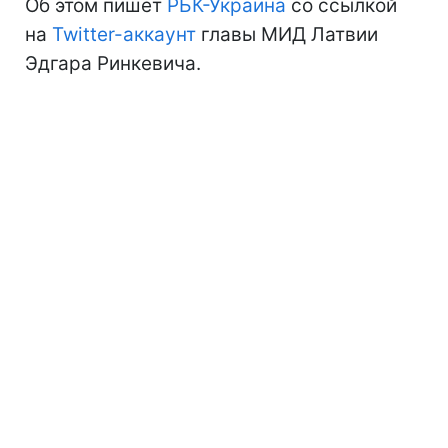
Об этом пишет
РБК-Украина
со ссылкой
на
Twitter-аккаунт
главы МИД Латвии
Эдгара Ринкевича.