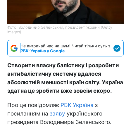
Фото: Володимир Зеленський, президент України (Getty
Images)
Не витрачай час на шум! Читай тільки суть з
РБК-Україна у Google
Створити власну балістику і розробити
антибалістичну систему вдалося
абсолютній меншості країн світу. Україна
здатна це зробити вже зовсім скоро.
Про це повідомляє
РБК-Україна
з
посиланням на
заяву
українського
президента Володимира Зеленського.