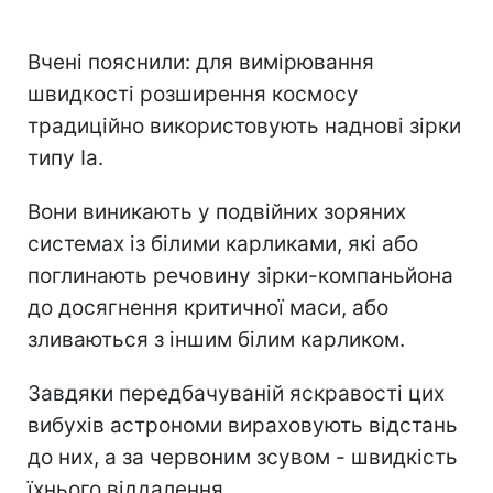
Вчені пояснили: для вимірювання
швидкості розширення космосу
традиційно використовують наднові зірки
типу Ia.
Вони виникають у подвійних зоряних
системах із білими карликами, які або
поглинають речовину зірки-компаньйона
до досягнення критичної маси, або
зливаються з іншим білим карликом.
Завдяки передбачуваній яскравості цих
вибухів астрономи вираховують відстань
до них, а за червоним зсувом - швидкість
їхнього віддалення.