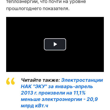
теплоэнергии, что почти на уровне
прошлогоднего показателя.
Play
Video
Читайте также:
Электростанции
НАК "ЭКУ" за январь-апрель
2013 г. произвели на 11,1%
меньше электроэнергии - 20,9
млрд кВт.ч