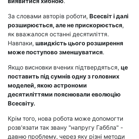
виявитися хибною
.
За словами авторів роботи,
Всесвіт і далі
розширюється, але не прискорюється
,
як вважалося останні десятиліття.
Навпаки,
швидкість цього розширення
може поступово зменшуватися
.
Якщо висновки вчених підтвердяться,
це
поставить під сумнів одну з головних
моделей, якою астрономи
десятиліттями пояснювали еволюцію
Всесвіту.
Крім того, нова робота може допомогти
розв'язати так звану "напругу Габбла" -
давню проблему, через яку різні методи