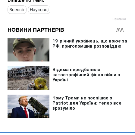
Більше по темі:
Всесвіт
Науковці