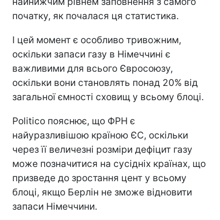
найнижчим рівнем заповнення з самого
початку, як почалася ця статистика.
І цей момент є особливо тривожним,
оскільки запаси газу в Німеччині є
важливими для всього Євросоюзу,
оскільки вони становлять понад 20% від
загальної ємності сховищ у всьому блоці.
Politico пояснює, що ФРН є
найуразливішою країною ЄС, оскільки
через її величезні розміри дефіцит газу
може позначитися на сусідніх країнах, що
призведе до зростання цент у всьому
блоці, якщо Берлін не зможе відновити
запаси Німеччини.