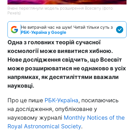
Вчені переглянули модель розширення Всесвіту (фото:
Pexels)
Не витрачай час на шум! Читай тільки суть з
РБК-Україна у Google
Одна з головних теорій сучасної
космології може виявитися хибною.
Нове дослідження свідчить, що Всесвіт
може розширюватися не однаково в усіх
напрямках, як десятиліттями вважали
науковці.
Про це пише
РБК-Україна
, посилаючись
на дослідження, опубліковане у
науковому журналі
Monthly Notices of the
Royal Astronomical Society
.