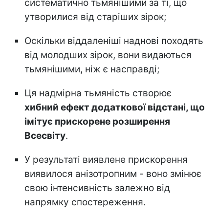
систематично тьмянішими за ті, що
утворилися від старіших зірок;
Оскільки віддаленіші наднові походять
від молодших зірок, вони видаються
тьмянішими, ніж є насправді;
Ця надмірна тьмяність створює
хибний ефект додаткової відстані, що
імітує прискорене розширення
Всесвіту
.
У результаті виявлене прискорення
виявилося анізотропним - воно змінює
свою інтенсивність залежно від
напрямку спостереження.