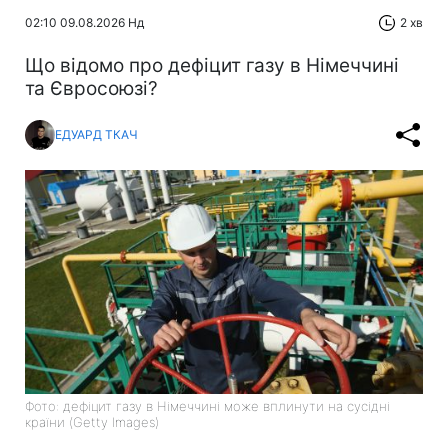
02:10 09.08.2026 Нд
2 хв
Що відомо про дефіцит газу в Німеччині
та Євросоюзі?
ЕДУАРД ТКАЧ
Фото: дефіцит газу в Німеччині може вплинути на сусідні
країни (Getty Images)