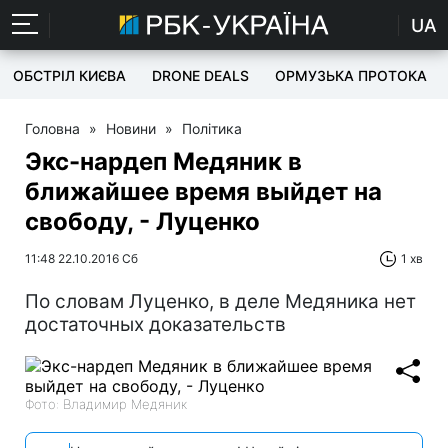
UA
ОБСТРІЛ КИЄВА
DRONE DEALS
ОРМУЗЬКА ПРОТОКА
Головна
»
Новини
»
Політика
Экс-нардеп Медяник в
ближайшее время выйдет на
свободу, - Луценко
11:48 22.10.2016 Сб
1 хв
По словам Луценко, в деле Медяника нет
достаточных доказательств
Фото: Владимир Медяник