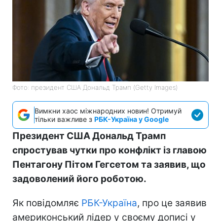
Фото: президент США Дональд Трамп (Getty Images)
Вимкни хаос міжнародних новин! Отримуй
тільки важливе з
РБК-Україна у Google
Президент США Дональд Трамп
спростував чутки про конфлікт із главою
Пентагону Пітом Гегсетом та заявив, що
задоволений його роботою.
Як повідомляє
РБК-Україна
, про це заявив
америконський лідер у своєму дописі у