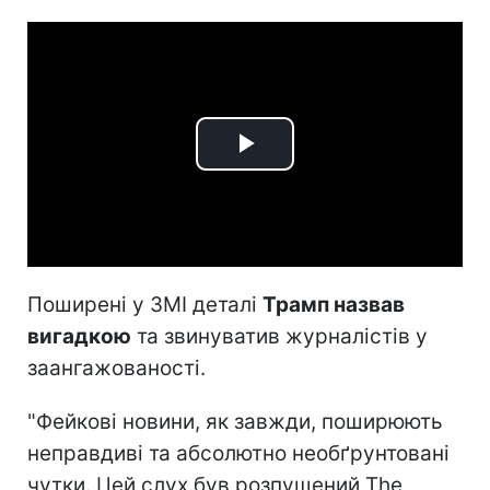
Play
Video
Поширені у ЗМІ деталі
Трамп назвав
вигадкою
та звинуватив журналістів у
заангажованості.
"Фейкові новини, як завжди, поширюють
неправдиві та абсолютно необґрунтовані
чутки. Цей слух був розпущений The