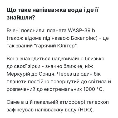
Що таке напівважка вода і де її
знайшли?
Вчені пояснили: планета WASP-39 b
(також відома під назвою Бокапрінс) - це
так званий "гарячий Юпітер".
Вона знаходиться надзвичайно близько
до своєї зірки - значно ближче, ніж
Меркурій до Сонця. Через це один бік
планети постійно повернутий до світила й
розпечений до екстремальних 1000 °C.
Саме в цій пекельній атмосфері телескоп
зафіксував напівважку воду (HDO).