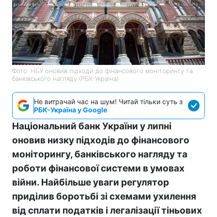
Фото: НБУ оновив підходи до фінансового моніторингу та
банківського нагляду (РБК-Україна)
Не витрачай час на шум! Читай тільки суть з
РБК-Україна у Google
Національний банк України у липні
оновив низку підходів до фінансового
моніторингу, банківського нагляду та
роботи фінансової системи в умовах
війни. Найбільше уваги регулятор
приділив боротьбі зі схемами ухилення
від сплати податків і легалізації тіньових