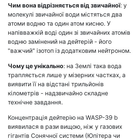
Чим вона відрізняється від звичайної
: у
молекулі звичайної води містяться два
атоми водню та один атом кисню. У
напівважкій воді один зі звичайних атомів
водню замінений на дейтерій - його
"важчий" ізотоп із додатковим нейтроном.
Чому це унікально
: на Землі така вода
трапляється лише у мізерних частках, а
виявити її на відстані трильйонів
кілометрів - надзвичайно складне
технічне завдання.
Концентрація дейтерію на WASP-39 b
виявилася в рази вищою, ніж у газових
гігантів Сонячної системи (Юпітера чи