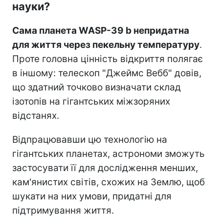
науки?
Сама планета WASP-39 b непридатна
для життя через пекельну температуру
.
Проте головна цінність відкриття полягає
в іншому: телескоп "Джеймс Вебб" довів,
що здатний точково визначати склад
ізотопів на гігантських міжзоряних
відстанях.
Відпрацювавши цю технологію на
гігантських планетах, астрономи зможуть
застосувати її для дослідження менших,
кам'янистих світів, схожих на Землю, щоб
шукати на них умови, придатні для
підтримування життя.