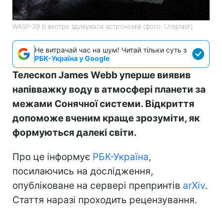
WASP-39 b вкотре здивувала астрономів (фото: Unsplash)
Не витрачай час на шум! Читай тільки суть з
РБК-Україна у Google
Телескоп James Webb уперше виявив
напівважку воду в атмосфері планети за
межами Сонячної системи. Відкриття
допоможе вченим краще зрозуміти, як
формуються далекі світи.
Про це інформує
РБК-Україна
,
посилаючись на дослідження,
опубліковане на сервері препринтів
arXiv
.
Стаття наразі проходить рецензування.