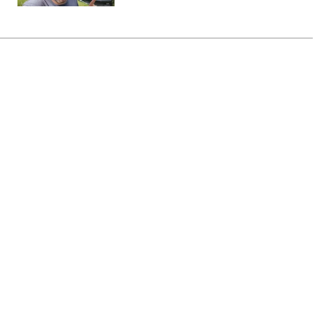
Головна
»
Новини
»
У світі
Ремонт Wildberries може
обійтись Росії в чверть річного
дефіциту бюджету
06:49 06.08.2026 Чт
2 хв
Через відтік продавців оборот компанії
вже скоротився на чверть
КАТЕРИНА КОВАЛЬ