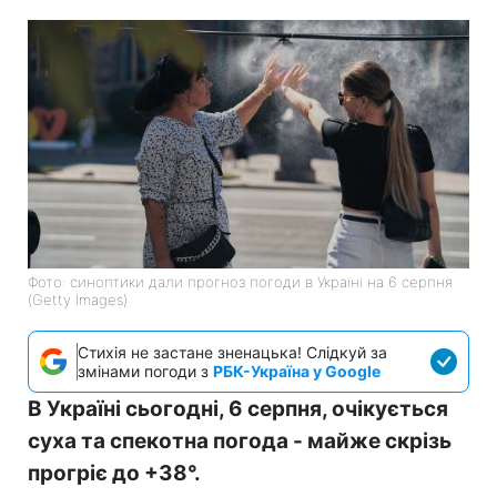
Фото: синоптики дали прогноз погоди в Україні на 6 серпня
(Getty Images)
Стихія не застане зненацька! Слідкуй за
змінами погоди з
РБК-Україна у Google
В Україні сьогодні, 6 серпня, очікується
суха та спекотна погода - майже скрізь
прогріє до +38°.