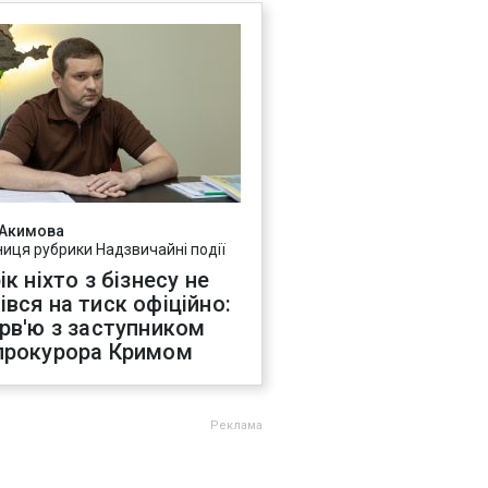
 Акимова
ниця рубрики Надзвичайні події
ік ніхто з бізнесу не
івся на тиск офіційно:
ерв'ю з заступником
прокурора Кримом