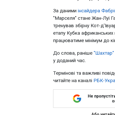
За даними
інсайдера Фабрі
"Марселя" стане Жан-Луї Г
тренував збірну Кот-д'Івуа
етапу Кубка африканських 
працюватиме мінімум до кі
До слова, раніше
"Шахтар"
у доданий час.
Термінові та важливі повід
читайте на каналі
РБК-Укра
Не пропустіт
о
Або читайте