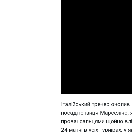
Італійський тренер очолив 
посаді іспанця Марселіно,
провансальцями щойно влітк
24 матчі в усіх турнірах, у