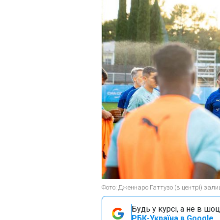
Фото: Дженнаро Гаттузо (в центрі) залиш
Будь у курсі, а не в шоц
РБК-Україна в Google