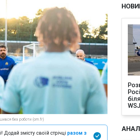
НОВИ
Роз
Рос
біля
WS
ився без роботи (om.fr)
АНАЛ
і! Додай змісту своїй стрічці
разом з