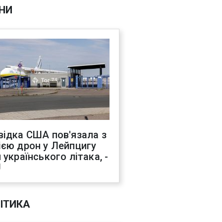
НИ
відка США пов'язала з
ією дрон у Лейпцигу
 українського літака, -
J
ІТИКА