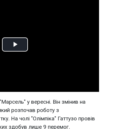
Play
Video
"Марсель" у вересні. Він змінив на
 який розпочав роботу з
у. На чолі "Олімпіка" Гаттузо провів
 яких здобув лише 9 перемог.