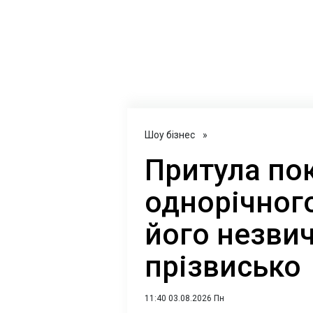
Шоу бізнес
»
Притула по
однорічного
його незви
прізвисько
11:40 03.08.2026 Пн