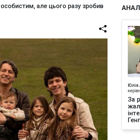
 особистим, але цього разу зробив
АНАЛ
Юлія
керів
За р
жал
інт
Ген