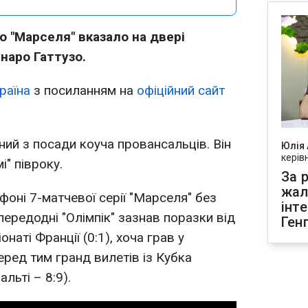
 "Марселя" вказало на двері
аро Гаттузо.
раїна
з посиланням на
офіційний сайт
ний з посади коуча провансальців. Він
Юлія
керів
" півроку.
За р
жал
фоні 7-матчевої серії "Марселя" без
інт
апередодні "Олімпік" зазнав поразки від
Ген
наті Франції (0:1), хоча грав у
Перед тим гранд вилетів із Кубка
альті – 8:9).