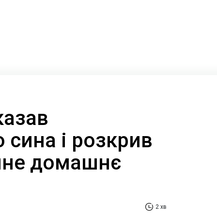
казав
 сина і розкрив
чне домашнє
2 хв