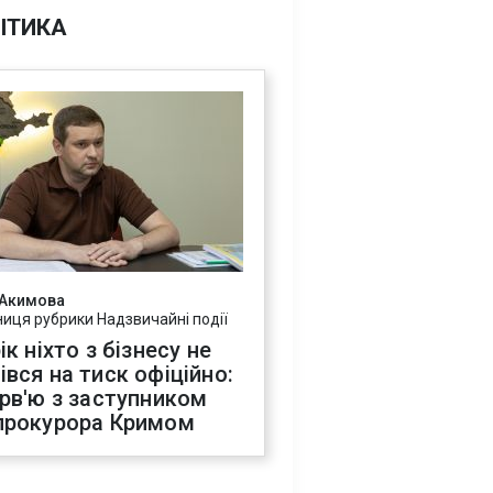
ІТИКА
 Акимова
ниця рубрики Надзвичайні події
ік ніхто з бізнесу не
івся на тиск офіційно:
ерв'ю з заступником
прокурора Кримом