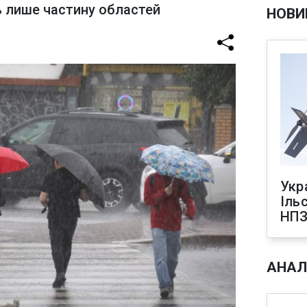
ь лише частину областей
НОВИ
Укр
Іль
НПЗ
АНАЛ