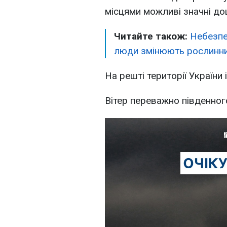
місцями можливі значні до
Читайте також:
Небезпеч
люди змінюють рослинний
На решті території України
Вітер переважно південного