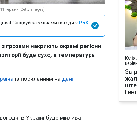
11 червня (Getty Images)
цька! Слідкуй за змінами погоди з
РБК-
і з грозами накриють окремі регіони
ериторії буде сухо, а температура
Юлія
керів
За р
жал
раїна
із посиланням на
дані
інт
Ген
ьогодні в Україні буде мінлива