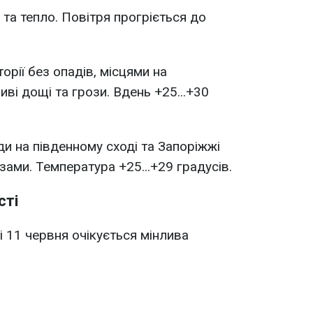
та тепло. Повітря прогріється до
торії без опадів, місцями на
і дощі та грози. Вдень +25...+30
ди на південному сході та Запоріжжі
зами. Температура +25...+29 градусів.
сті
ті 11 червня очікується мінлива