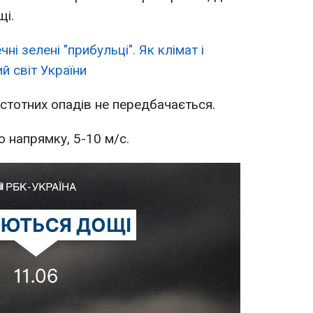
щі.
ні зелені "прибульці". Як клімат і
 світ України
 істотних опадів не передбачається.
 напрямку, 5-10 м/с.