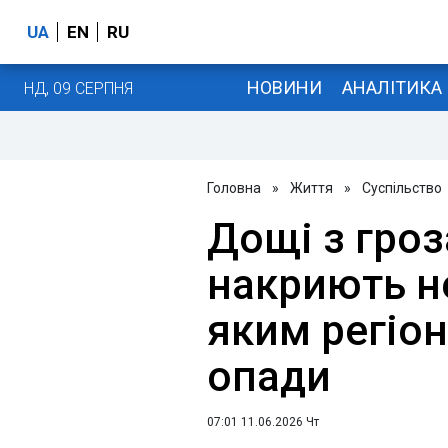
UA
EN
RU
НОВИНИ
АНАЛІТИКА
НД, 09 СЕРПНЯ
Головна
»
Життя
»
Суспільство
Дощі з гроз
накриють не
яким регіон
опади
07:01 11.06.2026 Чт