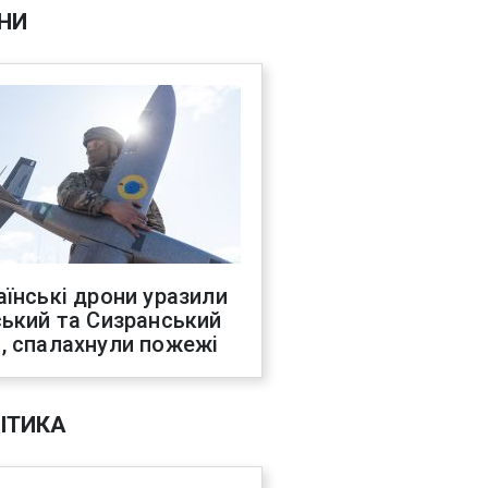
НИ
аїнські дрони уразили
ський та Сизранський
, спалахнули пожежі
ІТИКА