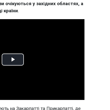
зи очікуються у західних областях, а
і країни
.
Play
Video
ють на Закарпатті та Прикарпатті, де