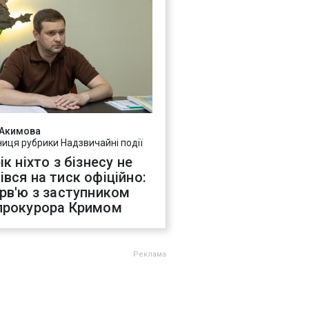
 Акимова
ниця рубрики Надзвичайні події
ік ніхто з бізнесу не
івся на тиск офіційно:
ерв'ю з заступником
прокурора Кримом