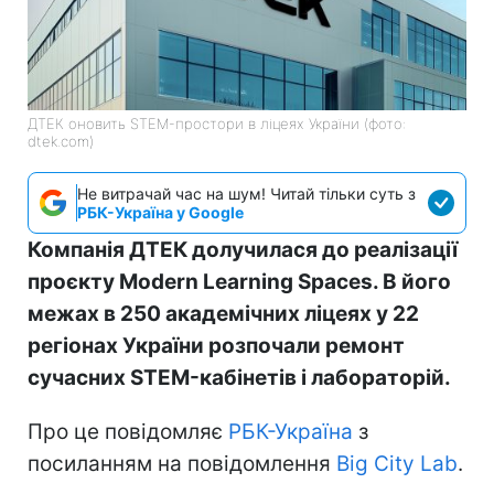
ДТЕК оновить STEM-простори в ліцеях України (фото:
dtek.com)
Не витрачай час на шум! Читай тільки суть з
РБК-Україна у Google
Компанія ДТЕК долучилася до реалізації
проєкту Modern Learning Spaces. В його
межах в 250 академічних ліцеях у 22
регіонах України розпочали ремонт
сучасних STEM-кабінетів і лабораторій.
Про це повідомляє
РБК-Україна
з
посиланням на повідомлення
Big City Lab
.