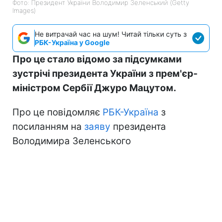
Фото: Президент України Володимир Зеленський (Getty
Images)
Не витрачай час на шум! Читай тільки суть з
РБК-Україна у Google
Про це стало відомо за підсумками
зустрічі президента України з прем'єр-
міністром Сербії Джуро Мацутом.
Про це повідомляє
РБК-Україна
з
посиланням на
заяву
президента
Володимира Зеленського