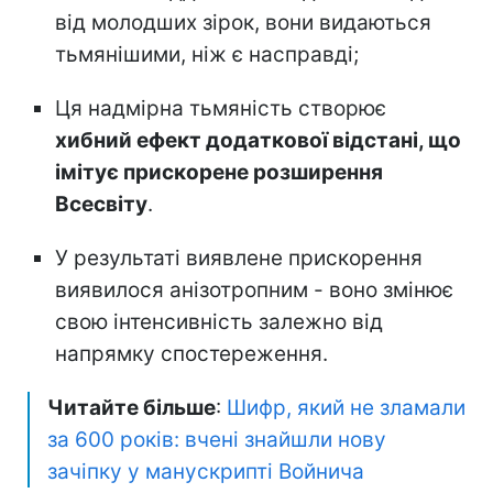
від молодших зірок, вони видаються
тьмянішими, ніж є насправді;
Ця надмірна тьмяність створює
хибний ефект додаткової відстані, що
імітує прискорене розширення
Всесвіту
.
У результаті виявлене прискорення
виявилося анізотропним - воно змінює
свою інтенсивність залежно від
напрямку спостереження.
Читайте більше
:
Шифр, який не зламали
за 600 років: вчені знайшли нову
зачіпку у манускрипті Войнича