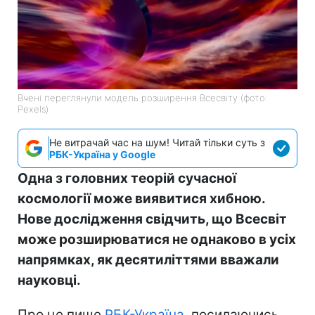
Вчені переглянули модель розширення Всесвіту (фото:
Pexels)
Не витрачай час на шум! Читай тільки суть з
РБК-Україна у Google
Одна з головних теорій сучасної
космології може виявитися хибною.
Нове дослідження свідчить, що Всесвіт
може розширюватися не однаково в усіх
напрямках, як десятиліттями вважали
науковці.
Про це пише
РБК-Україна
, посилаючись