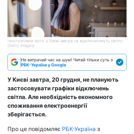
Ілюстративне фото: у Києві завтра не відключатимуть світло
(Getty Images)
Не витрачай час на шум! Читай тільки суть з
РБК-Україна у Google
У Києві завтра, 20 грудня, не планують
застосовувати графіки відключень
світла. Але необхідність економного
споживання електроенергії
зберігається.
Про це повідомляє
РБК-Україна
з