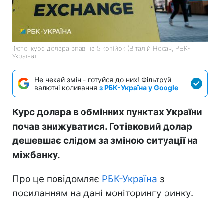
Фото: курс долара впав на 5 копійок (Віталій Носач, РБК-
Україна)
Не чекай змін - готуйся до них! Фільтруй
валютні коливання
з РБК-Україна у Google
Курс долара в обмінних пунктах України
почав знижуватися. Готівковий долар
дешевшає слідом за зміною ситуації на
міжбанку.
Про це повідомляє
РБК-Україна
з
посиланням на дані моніторингу ринку.