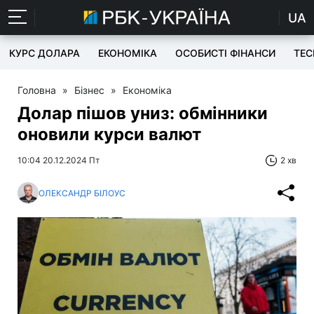
UA
КУРС ДОЛАРА
ЕКОНОМІКА
ОСОБИСТІ ФІНАНСИ
TEC
Головна
»
Бізнес
»
Економіка
Долар пішов униз: обмінники
оновили курси валют
10:04 20.12.2024 Пт
2 хв
ОЛЕКСАНДР БІЛОУС