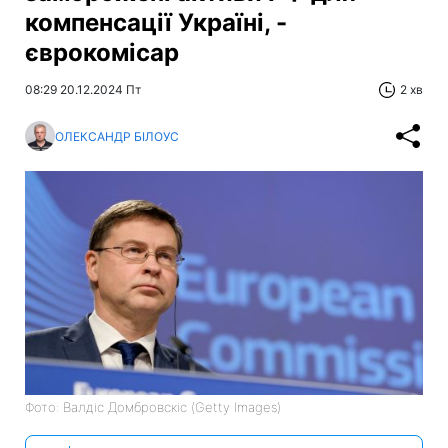
компенсації Україні, -
єврокомісар
08:29 20.12.2024 Пт
2 хв
ОЛЕКСАНДР БІЛОУС
Фото: Валдіс Домбровскіс (Getty Images)