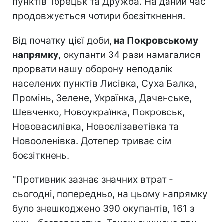
пунктів Торецьк та Дружба. На даний час
продовжується чотири боєзіткнення.
Від початку цієї доби,
на Покровському
напрямку
, окупанти 34 рази намагалися
прорвати нашу оборону неподалік
населених пунктів Лисівка, Суха Балка,
Промінь, Зелене, Українка, Даченське,
Шевченко, Новоукраїнка, Покровськ,
Нововасилівка, Новоєлізаветівка та
Новооленівка. Дотепер триває сім
боєзіткнень.
"Противник зазнає значних втрат -
сьогодні, попередньо, на цьому напрямку
було знешкоджено 390 окупантів, 161 з