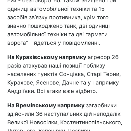
них - безповоротно. Також знищено три
одиниці автомобільної техніки та 15
засобів зв’язку противника, крім того
значно пошкоджено танк, дві одиниці
автомобільної техніки та дві гармати
ворога" - йдеться у повідомленні.
На Курахівському напрямку
агресор 26
разів атакував наші позиції поблизу
населених пунктів Сонцівка, Старі Терни,
Курахове, Ясенове, Дачне та у напрямку
Андріївки. Всі атаки вже відбито.
На Времівському напрямку
загарбники
здійснили 36 наступальних дій неподалік
Великої Новосілки, Костянтинопільського,
Янтарного, Успенівки, Розливу,