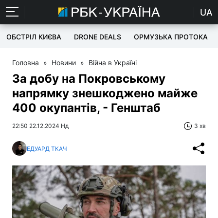
UA
ОБСТРІЛ КИЄВА
DRONE DEALS
ОРМУЗЬКА ПРОТОКА
Головна
»
Новини
»
Війна в Україні
За добу на Покровському
напрямку знешкоджено майже
400 окупантів, - Генштаб
22:50 22.12.2024 Нд
3 хв
ЕДУАРД ТКАЧ