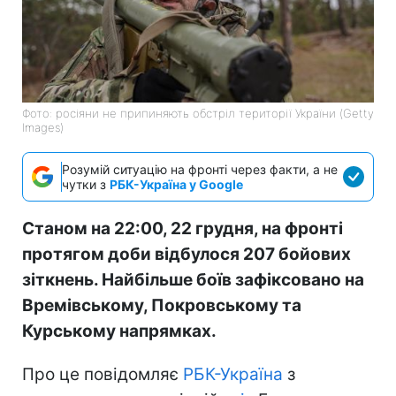
Фото: росіяни не припиняють обстріл території України (Getty
Images)
Розумій ситуацію на фронті через факти, а не
чутки з
РБК-Україна у Google
Станом на 22:00, 22 грудня, на фронті
протягом доби відбулося 207 бойових
зіткнень. Найбільше боїв зафіксовано на
Времівському, Покровському та
Курському напрямках.
Про це повідомляє
РБК-Україна
з