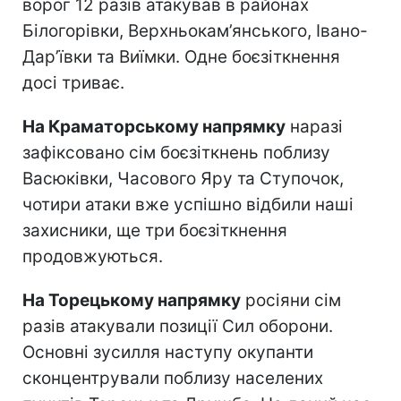
ворог 12 разів атакував в районах
Білогорівки, Верхньокам’янського, Івано-
Дар’ївки та Виїмки. Одне боєзіткнення
досі триває.
На Краматорському напрямку
наразі
зафіксовано сім боєзіткнень поблизу
Васюківки, Часового Яру та Ступочок,
чотири атаки вже успішно відбили наші
захисники, ще три боєзіткнення
продовжуються.
На Торецькому напрямку
росіяни сім
разів атакували позиції Сил оборони.
Основні зусилля наступу окупанти
сконцентрували поблизу населених