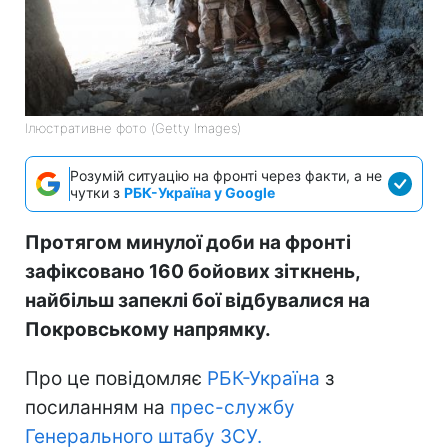
Ілюстративне фото (Getty Images)
Розумій ситуацію на фронті через факти, а не
чутки з
РБК-Україна у Google
Протягом минулої доби на фронті
зафіксовано 160 бойових зіткнень,
найбільш запеклі бої відбувалися на
Покровському напрямку.
Про це повідомляє
РБК-Україна
з
посиланням на
прес-службу
Генерального штабу ЗСУ.