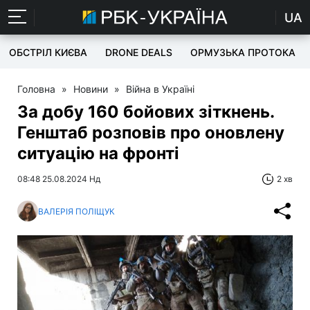
UA
ОБСТРІЛ КИЄВА
DRONE DEALS
ОРМУЗЬКА ПРОТОКА
Головна
»
Новини
»
Війна в Україні
За добу 160 бойових зіткнень.
Генштаб розповів про оновлену
ситуацію на фронті
08:48 25.08.2024 Нд
2 хв
ВАЛЕРІЯ ПОЛІЩУК