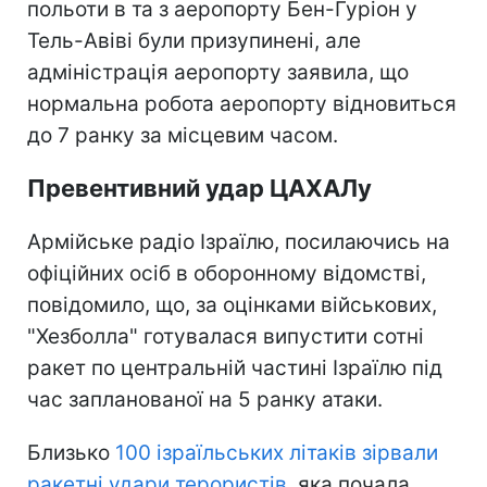
польоти в та з аеропорту Бен-Гуріон у
Тель-Авіві були призупинені, але
адміністрація аеропорту заявила, що
нормальна робота аеропорту відновиться
до 7 ранку за місцевим часом.
Превентивний удар ЦАХАЛу
Армійське радіо Ізраїлю, посилаючись на
офіційних осіб в оборонному відомстві,
повідомило, що, за оцінками військових,
"Хезболла" готувалася випустити сотні
ракет по центральній частині Ізраїлю під
час запланованої на 5 ранку атаки.
Близько
100 ізраїльських літаків зірвали
ракетні удари терористів,
яка почала