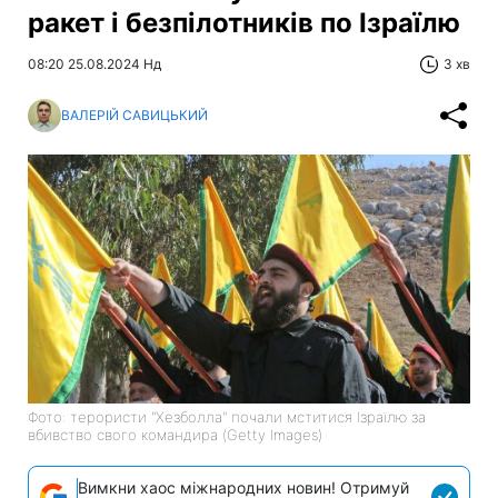
ракет і безпілотників по Ізраїлю
08:20 25.08.2024 Нд
3 хв
ВАЛЕРІЙ САВИЦЬКИЙ
Фото: терористи "Хезболла" почали мститися Ізраїлю за
вбивство свого командира (Getty Images)
Вимкни хаос міжнародних новин! Отримуй