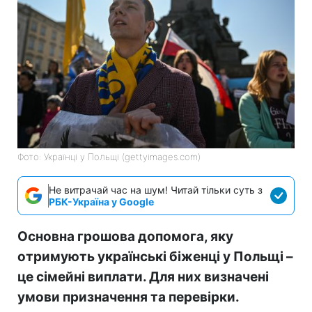
Фото: Українці у Польщі (gettyimages.com)
Не витрачай час на шум! Читай тільки суть з
РБК-Україна у Google
Основна грошова допомога, яку
отримують українські біженці у Польщі –
це сімейні виплати. Для них визначені
умови призначення та перевірки.