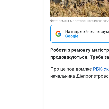
Фото: ремонт магістрального водопрово
Не витрачай час на шум!
Google
Роботи з ремонту магіст
продовжуються. Треба зам
Про це повідомляє
РБК-Ук
начальника Дінпропетровс