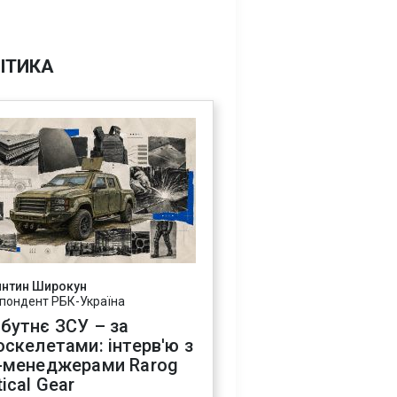
ІТИКА
янтин Широкун
пондент РБК-Україна
бутнє ЗСУ – за
оскелетами: інтерв'ю з
-менеджерами Rarog
ical Gear