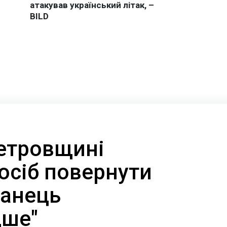
етровщині
осіб повернути
ганець
дше"