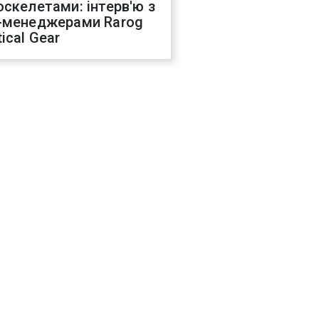
оскелетами: інтерв'ю з
-менеджерами Rarog
ical Gear