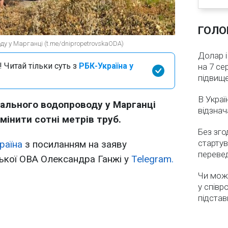
ГОЛО
ду у Марганці (t.me/dnipropetrovskaODA)
Долар і
 Читай тільки суть з
РБК-Україна у
на 7 се
підвищ
В Украї
рального водопроводу у Марганці
відзнач
інити сотні метрів труб.
Без зго
стартув
раїна
з посиланням на заяву
перевед
ької ОВА Олександра Ганжі у
Telegram.
Чи мож
у співр
підстав