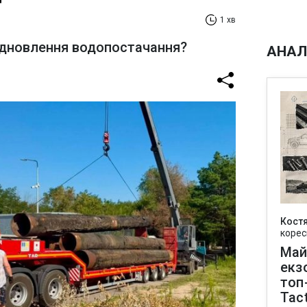
1 хв
ідновлення водопостачання?
АНАЛ
Кост
корес
Май
екз
топ
Tact