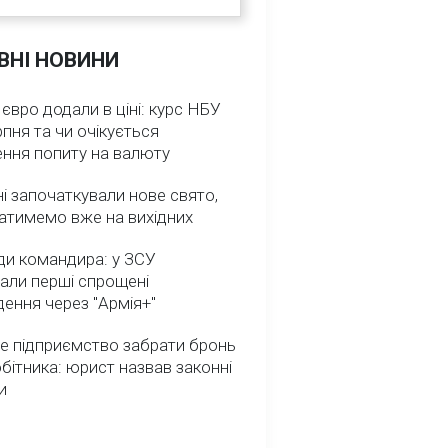
ВНІ НОВИНИ
 євро додали в ціні: курс НБУ
рпня та чи очікується
ення попиту на валюту
ні започаткували нове свято,
атимемо вже на вихідних
ди командира: у ЗСУ
али перші спрощені
ення через "Армія+"
е підприємство забрати бронь
обітника: юрист назвав законні
и