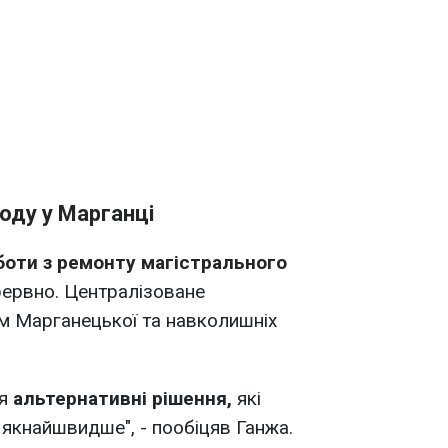
оду у Марганці
боти з ремонту магістрального
ервно. Централізоване
 Марганецької та навколишніх
ся
альтернативні рішення,
які
якнайшвидше", - пообіцяв Ганжа.