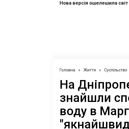
Головна
»
Життя
»
Суспільство
На Дніпроп
знайшли сп
воду в Мар
"якнайшви