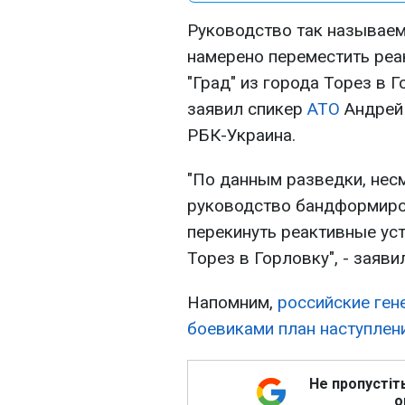
Руководство так называе
намерено переместить реа
"Град" из города Торез в 
заявил спикер
АТО
Андрей 
РБК-Украина.
"По данным разведки, нес
руководство бандформиро
перекинуть реактивные уст
Торез в Горловку", - заяви
Напомним,
российские ген
боевиками план наступлени
Не пропустіт
о