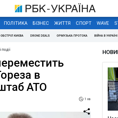
ПОЛІТИКА
БІЗНЕС
ЖИТТЯ
СПОРТ
WAVE
S
ОБСТРІЛ КИЄВА
DRONE DEALS
ОРМУЗЬКА ПРОТОКА
ВІЙНА В УКРАЇНІ
 події
НОВИ
переместить
Тореза в
 штаб АТО
1 хв