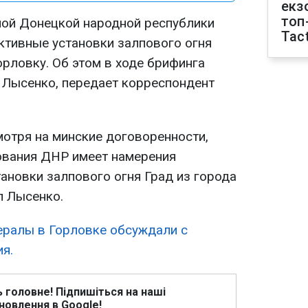
екз
топ
мой Донецкой народной республики
Tact
ктивные установки залпового огня
Горловку. Об этом в ходе брифинга
Лысенко, передает корреспондент
мотря на минские договоренности,
вания ДНР имеет намерения
ановки залпового огня Град из города
л Лысенко.
ералы в Горловке обсуждали с
я.
ь головне! Підпишіться на наші
новлення в Google!