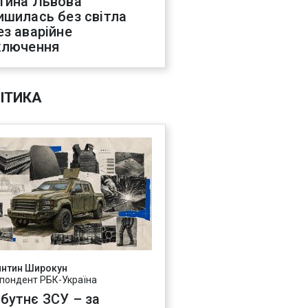
тина Львова
ишилась без світла
ез аварійне
ключення
ІТИКА
янтин Широкун
пондент РБК-Україна
бутнє ЗСУ – за