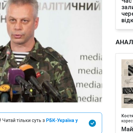
Час
зал
чер
від
АНАЛ
Кост
 Читай тільки суть з
РБК-Україна у
корес
Май