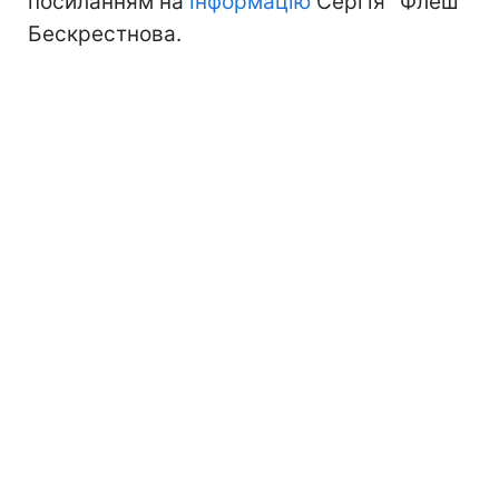
посиланням на
інформацію
Сергія "Флеш"
Бескрестнова.