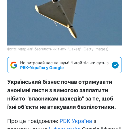
Фото: ударний безпілотник типу "шахед" (Getty Images)
Не витрачай час на шум! Читай тільки суть з
РБК-Україна у Google
Український бізнес почав отримувати
анонімні листи з вимогою заплатити
нібито "власникам шахедів" за те, щоб
їхні обʼєкти не атакували безпілотники.
Про це повідомляє
РБК-Україна
з