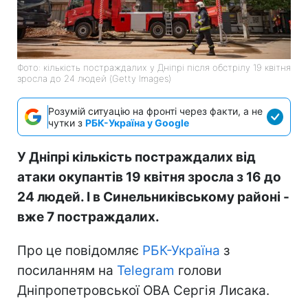
Фото: кількість постраждалих у Дніпрі після обстрілу 19 квітня
зросла до 24 людей (Getty Images)
Розумій ситуацію на фронті через факти, а не
чутки з
РБК-Україна у Google
У Дніпрі кількість постраждалих від
атаки окупантів 19 квітня зросла з 16 до
24 людей. І в Синельниківському районі -
вже 7 постраждалих.
Про це повідомляє
РБК-Україна
з
посиланням на
Telegram
голови
Дніпропетровської ОВА Сергія Лисака.