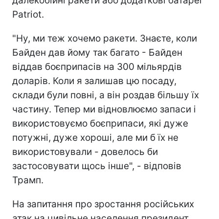
далекобійні ракети або додаткові батареї
Patriot.
"Ну, ми теж хочемо ракети. Знаєте, коли
Байден дав йому так багато - Байден
віддав боєприпасів на 300 мільярдів
доларів. Коли я залишав цю посаду,
склади були повні, а він роздав більшу їх
частину. Тепер ми відновлюємо запаси і
використовуємо боєприпаси, які дуже
потужні, дуже хороші, але ми б їх не
використовували - довелось би
застосовувати щось інше", - відповів
Трамп.
На запитання про зростання російських
атак на цивільне населення президент