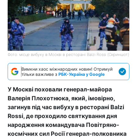
Фото: місце вибуху в Москві в ресторані Balzi Rossi (Скриншот)
Вимкни хаос міжнародних новин! Отримуй
тільки важливе з
РБК-Україна у Google
У Москві поховали генерал-майора
Валерія Плохотнюка, який, імовірно,
загинув під час вибуху в ресторані Balzi
Rossi, де проходило святкування дня
народження командувача Повітряно-
космічних сил Росії генерал-полковника