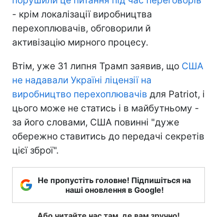
порушили це питання під час переговорів
- крім локалізації виробництва
перехоплювачів, обговорили й
активізацію мирного процесу.
Втім, уже 31 липня Трамп заявив, що
США
не надавали Україні ліцензії на
виробництво перехоплювачів
для Patriot, і
цього може не статись і в майбутньому -
за його словами, США повинні "дуже
обережно ставитись до передачі секретів
цієї зброї".
Не пропустіть головне! Підпишіться на
наші оновлення в Google!
Або читайте нас там, де вам зручно!