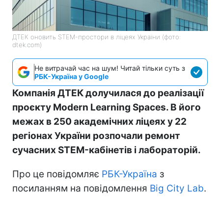
ДТЕК оновить STEM-простори в ліцеях України (фото:
dtek.com)
Не витрачай час на шум! Читай тільки суть з
РБК-Україна у Google
Компанія ДТЕК долучилася до реалізації
проєкту Modern Learning Spaces. В його
межах в 250 академічних ліцеях у 22
регіонах України розпочали ремонт
сучасних STEM-кабінетів і лабораторій.
Про це повідомляє
РБК-Україна
з
посиланням на повідомлення
Big City Lab
.