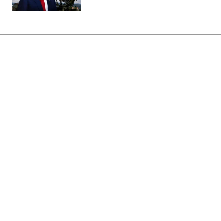
Головна
»
Бізнес
»
Tech
Потужніша Xbox програє PS5?
Розробники пояснили головний
парадокс
14:13 08.08.2026 Сб
2 хв
Чому так відбувається?
ОЛЬГА ЗАВАДА