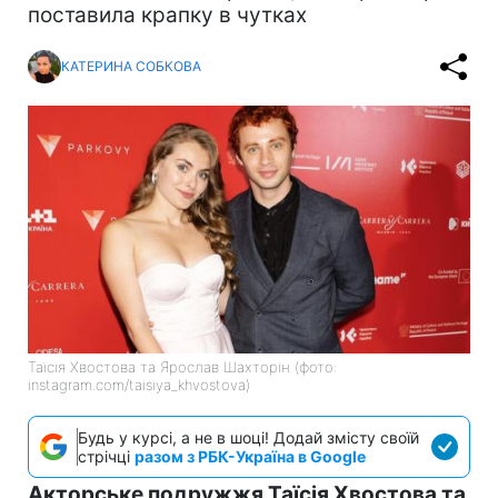
поставила крапку в чутках
КАТЕРИНА СОБКОВА
Таїсія Хвостова та Ярослав Шахторін (фото:
instagram.com/taisiya_khvostova)
Будь у курсі, а не в шоці! Додай змісту своїй
стрічці
разом з РБК-Україна в Google
Акторське подружжя Таїсія Хвостова та