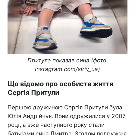
Притула показав сина (фото:
instagram.com/siriy_ua)
Що відомо про особисте життя
Сергія Притули
Першою дружиною Сергія Притули була
Юлія Андрійчук. Вони одружилися у 2007
році, а вже наступного року стали
батьками сина Дмитра. Згодом подружжя