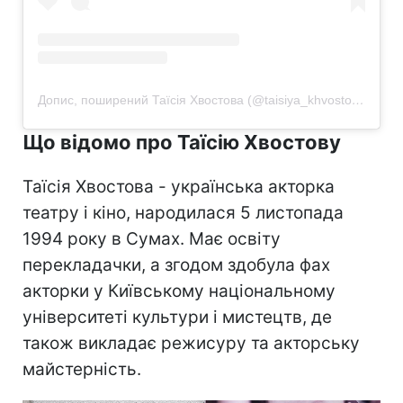
Допис, поширений Таїсія Хвостова (@taisiya_khvostova)
Що відомо про Таїсію Хвостову
Таїсія Хвостова - українська акторка
театру і кіно, народилася 5 листопада
1994 року в Сумах. Має освіту
перекладачки, а згодом здобула фах
акторки у Київському національному
університеті культури і мистецтв, де
також викладає режисуру та акторську
майстерність.