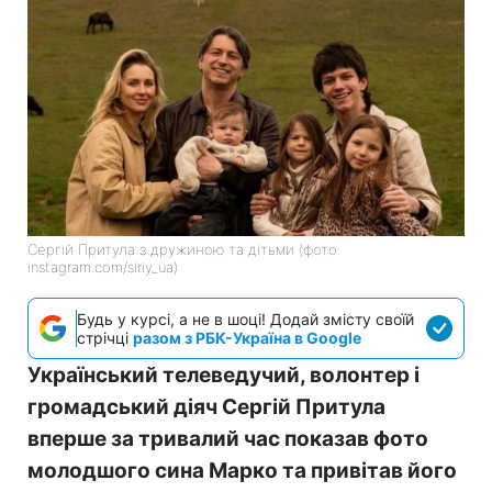
Сергій Притула з дружиною та дітьми (фото:
instagram.com/siriy_ua)
Будь у курсі, а не в шоці! Додай змісту своїй
стрічці
разом з РБК-Україна в Google
Український телеведучий, волонтер і
громадський діяч Сергій Притула
вперше за тривалий час показав фото
молодшого сина Марко та привітав його