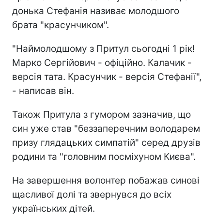
донька Стефанія називає молодшого
брата "красунчиком".
"Наймолодшому з Притул сьогодні 1 рік!
Марко Сергійович - офіційно. Калачик -
версія тата. Красунчик - версія Стефанії",
- написав він.
Також Притула з гумором зазначив, що
син уже став "беззаперечним володарем
призу глядацьких симпатій" серед друзів
родини та "головним посміхуном Києва".
На завершення волонтер побажав синові
щасливої долі та звернувся до всіх
українських дітей.