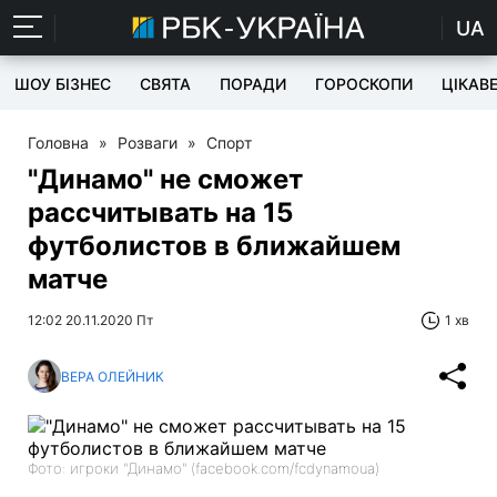
UA
ШОУ БІЗНЕС
СВЯТА
ПОРАДИ
ГОРОСКОПИ
ЦІКАВ
Головна
»
Розваги
»
Спорт
"Динамо" не сможет
рассчитывать на 15
футболистов в ближайшем
матче
12:02 20.11.2020 Пт
1 хв
ВЕРА ОЛЕЙНИК
Фото: игроки "Динамо" (facebook.com/fcdynamoua)