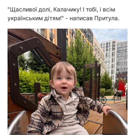
"Щасливої долі, Калачику! І тобі, і всім
українським дітям!" - написав Притула.