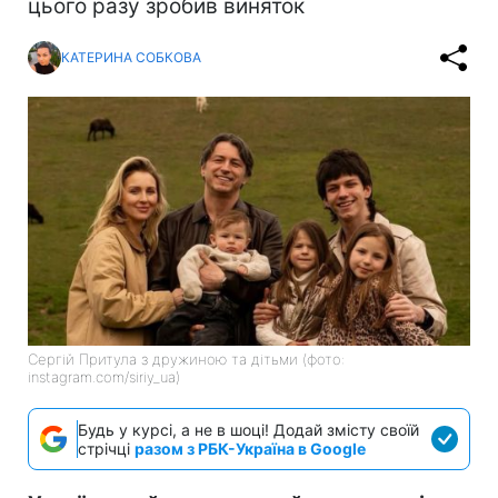
цього разу зробив виняток
КАТЕРИНА СОБКОВА
Сергій Притула з дружиною та дітьми (фото:
instagram.com/siriy_ua)
Будь у курсі, а не в шоці! Додай змісту своїй
стрічці
разом з РБК-Україна в Google