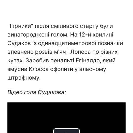
"Гірники" після сміливого старту були
винагороджені голом. На 12-й хвилині
Судаков із одинадцятиметрової позначки
впевнено розвів м'яч і Лопеса по різних
кутах. Заробив пенальті Егіналдо, який
змусив Клосса сфолити у власному
штрафному.
Відео гола Судакова: