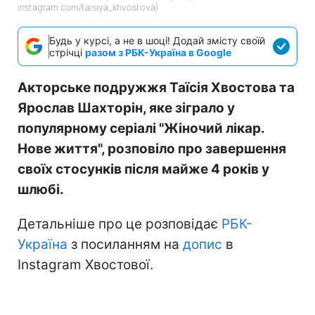
instagram.com/taisiya_khvostova)
Будь у курсі, а не в шоці! Додай змісту своїй
стрічці
разом з РБК-Україна в Google
Акторське подружжя Таїсія Хвостова та
Ярослав Шахторін, яке зіграло у
популярному серіалі "Жіночий лікар.
Нове життя", розповіло про завершення
своїх стосунків після майже 4 років у
шлюбі.
Детальніше про це розповідає
РБК-
Україна
з посиланням на
допис
в
Instagram Хвостової.