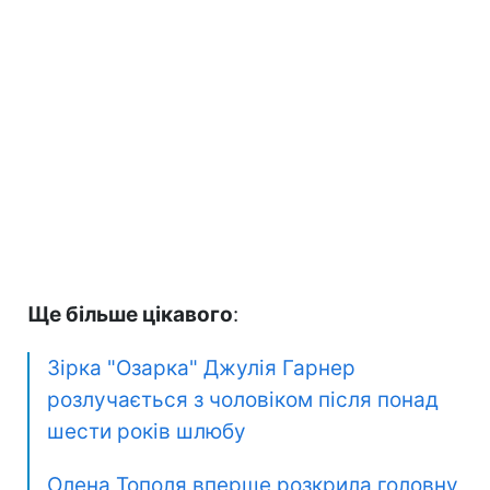
Ще більше цікавого
:
Зірка "Озарка" Джулія Гарнер
розлучається з чоловіком після понад
шести років шлюбу
Олена Тополя вперше розкрила головну