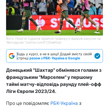
Фото: Георгій Судаков (крайній праворуч) відкрив рахунок на
"Велодромі" (twitter.com/FCShakhtar)
Будь у курсі, а не в шоці! Додай змісту своїй
стрічці
разом з РБК-Україна в Google
Донецький "Шахтар" обмінявся голами з
французьким "Марселем" у першому
таймі матчу-відповідь раунду плей-офф
Ліги Європи 2023/24.
Про це повідомляє
РБК-Україна
з