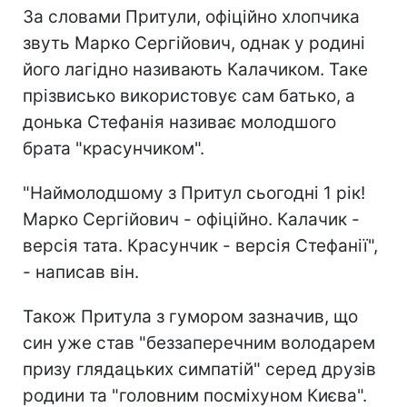
За словами Притули, офіційно хлопчика
звуть Марко Сергійович, однак у родині
його лагідно називають Калачиком. Таке
прізвисько використовує сам батько, а
донька Стефанія називає молодшого
брата "красунчиком".
"Наймолодшому з Притул сьогодні 1 рік!
Марко Сергійович - офіційно. Калачик -
версія тата. Красунчик - версія Стефанії",
- написав він.
Також Притула з гумором зазначив, що
син уже став "беззаперечним володарем
призу глядацьких симпатій" серед друзів
родини та "головним посміхуном Києва".