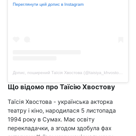
Переглянути цей допис в Instagram
Допис, поширений Таїсія Хвостова (@taisiya_khvostova)
Що відомо про Таїсію Хвостову
Таїсія Хвостова - українська акторка
театру і кіно, народилася 5 листопада
1994 року в Сумах. Має освіту
перекладачки, а згодом здобула фах