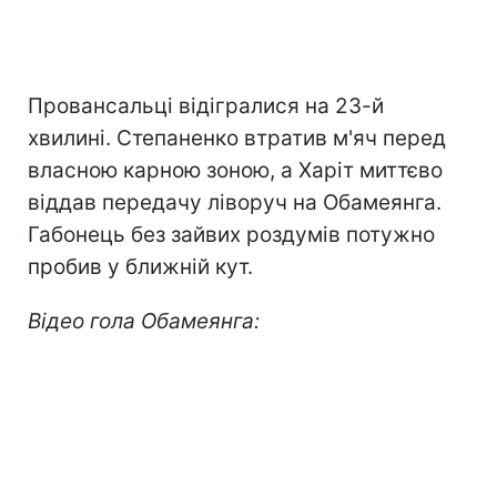
Провансальці відігралися на 23-й
хвилині. Степаненко втратив м'яч перед
власною карною зоною, а Харіт миттєво
віддав передачу ліворуч на Обамеянга.
Габонець без зайвих роздумів потужно
пробив у ближній кут.
Відео гола Обамеянга: