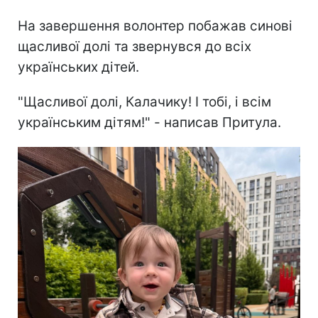
На завершення волонтер побажав синові
щасливої долі та звернувся до всіх
українських дітей.
"Щасливої долі, Калачику! І тобі, і всім
українським дітям!" - написав Притула.