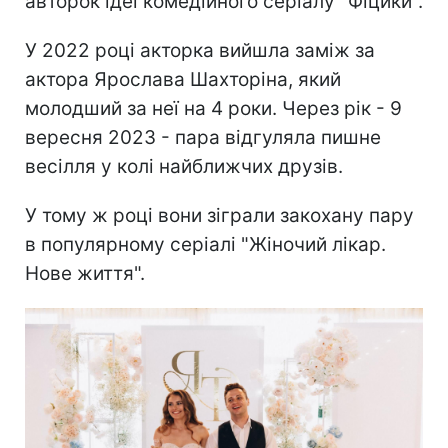
авторок ідеї комедійного серіалу "Фіцики".
У 2022 році акторка вийшла заміж за
актора Ярослава Шахторіна, який
молодший за неї на 4 роки. Через рік - 9
вересня 2023 - пара відгуляла пишне
весілля у колі найближчих друзів.
У тому ж році вони зіграли закохану пару
в популярному серіалі "Жіночий лікар.
Нове життя".