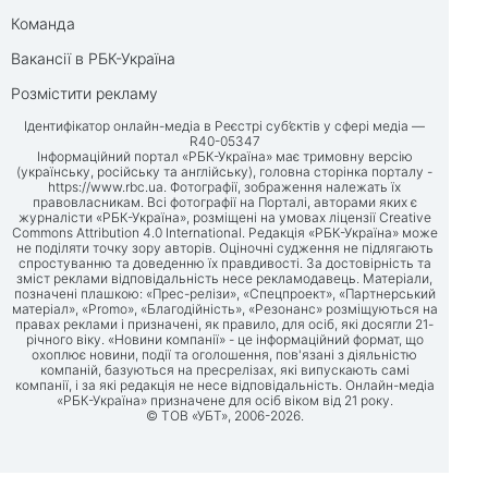
Команда
Вакансії в РБК-Україна
Розмістити рекламу
Ідентифікатор онлайн-медіа в Реєстрі суб’єктів у сфері медіа —
R40-05347
Інформаційний портал «РБК-Україна» має тримовну версію
(українську, російську та англійську), головна сторінка порталу -
https://www.rbc.ua
. Фотографії, зображення належать їх
правовласникам. Всі фотографії на Порталі, авторами яких є
журналісти «РБК-Україна», розміщені на умовах ліцензії Creative
Commons Attribution 4.0 International. Редакція «РБК-Україна» може
не поділяти точку зору авторів. Оціночні судження не підлягають
спростуванню та доведенню їх правдивості. За достовірність та
зміст реклами відповідальність несе рекламодавець. Матеріали,
позначені плашкою: «Прес-релізи», «Спецпроект», «Партнерський
матеріал», «Promo», «Благодійність», «Резонанс» розміщуються на
правах реклами і призначені, як правило, для осіб, які досягли 21-
річного віку. «Новини компанії» - це інформаційний формат, що
охоплює новини, події та оголошення, пов'язані з діяльністю
компаній, базуються на пресрелізах, які випускають самі
компанії, і за які редакція не несе відповідальність. Онлайн-медіа
«РБК-Україна» призначене для осіб віком від 21 року.
© ТОВ «УБТ», 2006-2026.